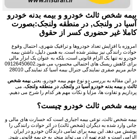
بیمه شخص ثالث خودرو و بیمه بدنه خودرو
آسیا در ولنجک, در منطقه ولنجک:بصورت
کاملا غیر حضوری کسر از حقوق
امروزه با افزایش تعداد خودروها و ترافیک شهری، احتمال وقوع
حوادث رانندگی نیز بیشتر شده است. به همین دلیل، داشتن بیمه
خودرو نه تنها یک الزام قانونی است، بلکه به عنوان یک ابزار مالی
برای کاهش ریسک های احتمالی محسوب می شود.09126450602
خانم مریم صفری نمایندگی جنرال بیمه آسیا کد نمایندگی 28010
در این مقاله به بررسی دو نوع مهم بیمه خودرو، یعنی
بیمه شخص
ثالث
و
بیمه بدنه خودرو آسیا در ولنجک, در منطقه ولنجک
، می
پردازیم و تفاوت ها، مزایا و نکات مهم هر کدام را شرح می دهیم.
بیمه شخص ثالث خودرو چیست؟
بیمه شخص ثالث، نوعی بیمه اجباری است که خسارت های مالی و
جانی وارد شده به دیگران (شخص ثالث) در اثر حوادث رانندگی را
پوشش می دهد. این بیمه برای تمامی دارندگان خودرو در ایران
الزامی است و عدم تهیه آن می تواند منجر به جریمه قانونی شود.