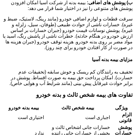
ب) پوشش های اضافی:
بیمه بدنه از شرکت آسیا امکان افزودن
پوشش های متنوعی را نیز در اختیار شما قرار می دهد:
سرقت قطعات و لوازم اضافی خودرو (مانند رینگ، لاستیک، ضبط و
غیره). خسارات ناشی از حوادث طبیعی (طوفان، سیل، زلزله و
غیره). پوشش نوسانات قیمت خودرو (جبران خسارات بر اساس
ارزش خودرو در هنگام حادثه). خطرات ناشی از پاشش رنگ، اسید یا
مواد مضر بر روی بدنه خودرو. هزینه توقف خودرو (جبران هزینه ها
در صورت از کار افتادن خودرو برای چند روز).
مزایای بیمه بدنه آسیا
تخفیف به رانندگان کم ریسک و خوش سابقه (تخفیفات عدم
خسارت). امکان پرداخت حق بیمه به صورت اقساط. پوشش در
برابر حوادث غیرقابل پیش بینی (مانند شرایط آب و هوایی خاص).
تفاوت های بیمه شخص ثالث و بدنه خودرو
ویژگی
بیمه شخص ثالث
بیمه بدنه خودرو
الزام
اجباری است
اختیاری است
قانونی
پوشش
خسارات جانی اشخاص ثالث و
خسارات
بخشی از خسارات جانی راننده
ندارد