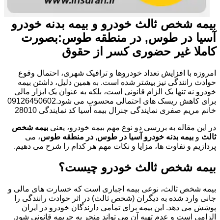
بیمه شخص ثالث خودرو و بیمه بدنه خودرو
آسیا در طوس, در منطقه طوس:بصورت
کاملا غیر حضوری کسر از حقوق
امروزه با افزایش تعداد خودروها و ترافیک شهری، احتمال وقوع
حوادث رانندگی نیز بیشتر شده است. به همین دلیل، داشتن بیمه
خودرو نه تنها یک الزام قانونی است، بلکه به عنوان یک ابزار مالی
برای کاهش ریسک های احتمالی محسوب می شود.09126450602
خانم مریم صفری نمایندگی جنرال بیمه آسیا کد نمایندگی 28010
در این مقاله به بررسی دو نوع مهم بیمه خودرو، یعنی
بیمه شخص
ثالث
و
بیمه بدنه خودرو آسیا در طوس, در منطقه طوس
، می
پردازیم و تفاوت ها، مزایا و نکات مهم هر کدام را شرح می دهیم.
بیمه شخص ثالث خودرو چیست؟
بیمه شخص ثالث، نوعی بیمه اجباری است که خسارت های مالی و
جانی وارد شده به دیگران (شخص ثالث) در اثر حوادث رانندگی را
پوشش می دهد. این بیمه برای تمامی دارندگان خودرو در ایران
الزامی است و عدم تهیه آن می تواند منجر به جریمه قانونی شود.