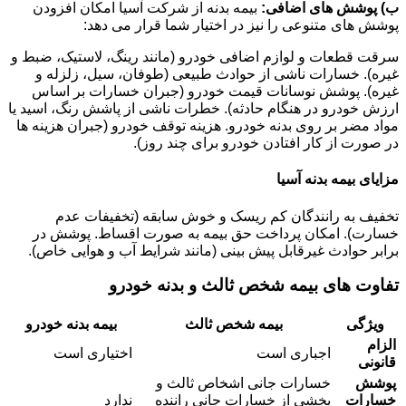
ب) پوشش های اضافی:
بیمه بدنه از شرکت آسیا امکان افزودن
پوشش های متنوعی را نیز در اختیار شما قرار می دهد:
سرقت قطعات و لوازم اضافی خودرو (مانند رینگ، لاستیک، ضبط و
غیره). خسارات ناشی از حوادث طبیعی (طوفان، سیل، زلزله و
غیره). پوشش نوسانات قیمت خودرو (جبران خسارات بر اساس
ارزش خودرو در هنگام حادثه). خطرات ناشی از پاشش رنگ، اسید یا
مواد مضر بر روی بدنه خودرو. هزینه توقف خودرو (جبران هزینه ها
در صورت از کار افتادن خودرو برای چند روز).
مزایای بیمه بدنه آسیا
تخفیف به رانندگان کم ریسک و خوش سابقه (تخفیفات عدم
خسارت). امکان پرداخت حق بیمه به صورت اقساط. پوشش در
برابر حوادث غیرقابل پیش بینی (مانند شرایط آب و هوایی خاص).
تفاوت های بیمه شخص ثالث و بدنه خودرو
ویژگی
بیمه شخص ثالث
بیمه بدنه خودرو
الزام
اجباری است
اختیاری است
قانونی
پوشش
خسارات جانی اشخاص ثالث و
خسارات
بخشی از خسارات جانی راننده
ندارد