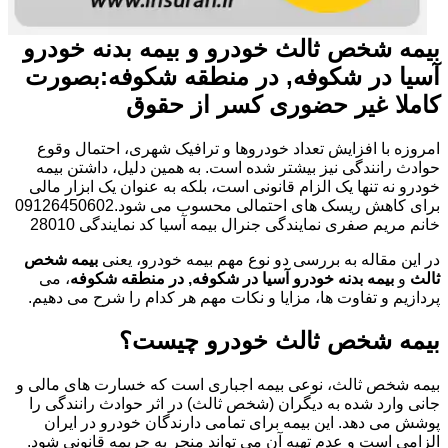
بیمه شخص ثالث خودرو و بیمه بدنه خودرو
آسیا در شکوفه, در منطقه شکوفه:بصورت
کاملا غیر حضوری کسر از حقوق
امروزه با افزایش تعداد خودروها و ترافیک شهری، احتمال وقوع
حوادث رانندگی نیز بیشتر شده است. به همین دلیل، داشتن بیمه
خودرو نه تنها یک الزام قانونی است، بلکه به عنوان یک ابزار مالی
برای کاهش ریسک های احتمالی محسوب می شود.09126450602
خانم مریم صفری نمایندگی جنرال بیمه آسیا کد نمایندگی 28010
در این مقاله به بررسی دو نوع مهم بیمه خودرو، یعنی
بیمه شخص
ثالث
و
بیمه بدنه خودرو آسیا در شکوفه, در منطقه شکوفه
، می
پردازیم و تفاوت ها، مزایا و نکات مهم هر کدام را شرح می دهیم.
بیمه شخص ثالث خودرو چیست؟
بیمه شخص ثالث، نوعی بیمه اجباری است که خسارت های مالی و
جانی وارد شده به دیگران (شخص ثالث) در اثر حوادث رانندگی را
پوشش می دهد. این بیمه برای تمامی دارندگان خودرو در ایران
الزامی است و عدم تهیه آن می تواند منجر به جریمه قانونی شود.