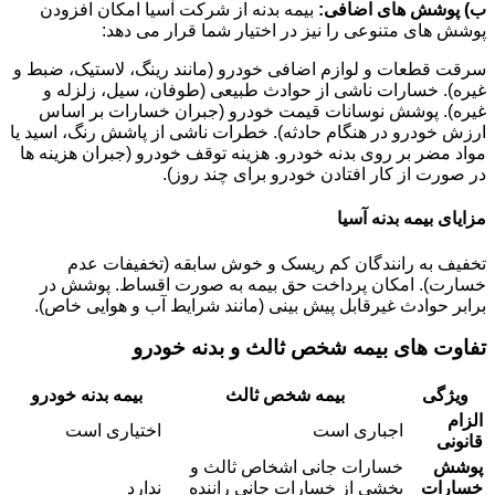
ب) پوشش های اضافی:
بیمه بدنه از شرکت آسیا امکان افزودن
پوشش های متنوعی را نیز در اختیار شما قرار می دهد:
سرقت قطعات و لوازم اضافی خودرو (مانند رینگ، لاستیک، ضبط و
غیره). خسارات ناشی از حوادث طبیعی (طوفان، سیل، زلزله و
غیره). پوشش نوسانات قیمت خودرو (جبران خسارات بر اساس
ارزش خودرو در هنگام حادثه). خطرات ناشی از پاشش رنگ، اسید یا
مواد مضر بر روی بدنه خودرو. هزینه توقف خودرو (جبران هزینه ها
در صورت از کار افتادن خودرو برای چند روز).
مزایای بیمه بدنه آسیا
تخفیف به رانندگان کم ریسک و خوش سابقه (تخفیفات عدم
خسارت). امکان پرداخت حق بیمه به صورت اقساط. پوشش در
برابر حوادث غیرقابل پیش بینی (مانند شرایط آب و هوایی خاص).
تفاوت های بیمه شخص ثالث و بدنه خودرو
ویژگی
بیمه شخص ثالث
بیمه بدنه خودرو
الزام
اجباری است
اختیاری است
قانونی
پوشش
خسارات جانی اشخاص ثالث و
خسارات
بخشی از خسارات جانی راننده
ندارد