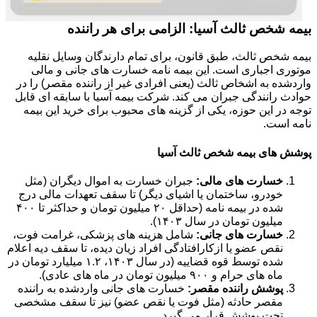
بیمه شخص ثالث آسیا: الزامی برای هر راننده
بیمه شخص ثالث، طبق قانون، برای تمام دارندگان وسایل نقلیه
موتوری اجباری است. این بیمه نامه خسارت های جانی و مالی
واردشده به اشخاص ثالث (یعنی افرادی غیر از راننده مقصر) را در
حوادث رانندگی جبران می کند. شرکت بیمه آسیا با سابقه ای قابل
توجه در این حوزه، یکی از گزینه های محبوب برای خرید این بیمه
نامه است.
پوشش های بیمه شخص ثالث آسیا
خسارت های مالی:
جبران خسارت به اموال دیگران (مثل
خودرو، ساختمان یا اشیای دیگر) تا سقف تعهدات مالی درج
شده در بیمه نامه (حداقل ۲۰ میلیون تومان و حداکثر تا ۴۰۰
میلیون تومان در سال ۱۴۰۳).
خسارت های جانی:
شامل هزینه های پزشکی، غرامت فوت،
نقص عضو یا ازکارافتادگی افراد زیان دیده، تا سقف دیه اعلام
شده توسط قوه قضاییه (در سال ۱۴۰۳، ۱.۲ میلیارد تومان در
ماه های حرام و ۹۰۰ میلیون تومان در ماه های عادی).
پوشش راننده مقصر:
خسارت های جانی واردشده به راننده
مقصر حادثه (مثل فوت یا نقص عضو) نیز تا سقف مشخصی
تحت پوشش قرار می گیرد.