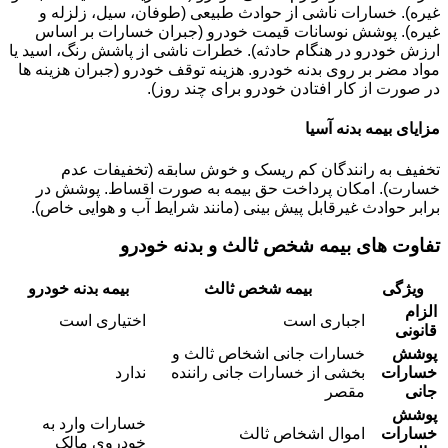
غیره). خسارات ناشی از حوادث طبیعی (طوفان، سیل، زلزله و
غیره). پوشش نوسانات قیمت خودرو (جبران خسارات بر اساس
ارزش خودرو در هنگام حادثه). خطرات ناشی از پاشش رنگ، اسید یا
مواد مضر بر روی بدنه خودرو. هزینه توقف خودرو (جبران هزینه ها
در صورت از کار افتادن خودرو برای چند روز).
مزایای بیمه بدنه آسیا
تخفیف به رانندگان کم ریسک و خوش سابقه (تخفیفات عدم
خسارت). امکان پرداخت حق بیمه به صورت اقساط. پوشش در
برابر حوادث غیرقابل پیش بینی (مانند شرایط آب و هوایی خاص).
تفاوت های بیمه شخص ثالث و بدنه خودرو
ویژگی
بیمه شخص ثالث
بیمه بدنه خودرو
الزام
اجباری است
اختیاری است
قانونی
پوشش
خسارات جانی اشخاص ثالث و
خسارات
بخشی از خسارات جانی راننده
ندارد
جانی
مقصر
پوشش
خسارات وارد به
خسارات
اموال اشخاص ثالث
خودروی مالک