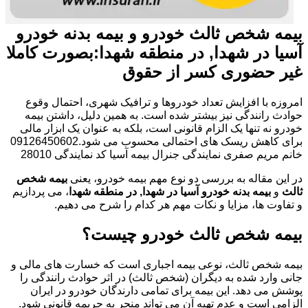
بیمه شخص ثالث خودرو و بیمه بدنه خودرو
آسیا در شهدا, در منطقه شهدا:بصورت کاملا
غیر حضوری کسر از حقوق
امروزه با افزایش تعداد خودروها و ترافیک شهری، احتمال وقوع
حوادث رانندگی نیز بیشتر شده است. به همین دلیل، داشتن بیمه
خودرو نه تنها یک الزام قانونی است، بلکه به عنوان یک ابزار مالی
برای کاهش ریسک های احتمالی محسوب می شود.09126450602
خانم مریم صفری نمایندگی جنرال بیمه آسیا کد نمایندگی 28010
در این مقاله به بررسی دو نوع مهم بیمه خودرو، یعنی
بیمه شخص
ثالث
و
بیمه بدنه خودرو آسیا در شهدا, در منطقه شهدا
، می پردازیم
و تفاوت ها، مزایا و نکات مهم هر کدام را شرح می دهیم.
بیمه شخص ثالث خودرو چیست؟
بیمه شخص ثالث، نوعی بیمه اجباری است که خسارت های مالی و
جانی وارد شده به دیگران (شخص ثالث) در اثر حوادث رانندگی را
پوشش می دهد. این بیمه برای تمامی دارندگان خودرو در ایران
الزامی است و عدم تهیه آن می تواند منجر به جریمه قانونی شود.