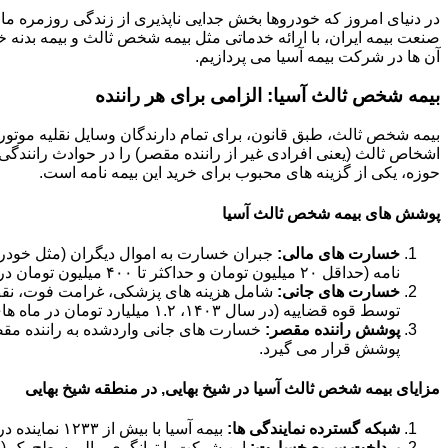
در دنیای امروز که خودروها بخش جدایی ناپذیری از زندگی روزمره ما 
صنعت بیمه ایران، با ارائه خدماتی مثل بیمه شخص ثالث و بیمه بدنه خود
آن ها در شرکت بیمه آسیا می پردازیم.
بیمه شخص ثالث آسیا: الزامی برای هر راننده
بیمه شخص ثالث، طبق قانون، برای تمام دارندگان وسایل نقلیه موتور
اشخاص ثالث (یعنی افرادی غیر از راننده مقصر) را در حوادث رانندگی 
حوزه، یکی از گزینه های محبوب برای خرید این بیمه نامه است.
پوشش های بیمه شخص ثالث آسیا
خسارت های مالی:
جبران خسارت به اموال دیگران (مثل خودرو،
نامه (حداقل ۲۰ میلیون تومان و حداکثر تا ۴۰۰ میلیون تومان در سال ۱۴۰۳).
خسارت های جانی:
شامل هزینه های پزشکی، غرامت فوت، نقص ع
توسط قوه قضاییه (در سال ۱۴۰۳، ۱.۲ میلیارد تومان در ماه های حرام و ۹۰۰ میلیون تومان در ماه های عادی).
پوشش راننده مقصر:
خسارت های جانی واردشده به راننده مق
پوشش قرار می گیرد.
مزایای بیمه شخص ثالث آسیا در شیخ بهایی, در منطقه شیخ بهایی
شبکه گسترده نمایندگی ها:
بیمه آسیا با بیش از ۱۲۳۳ نماینده در سراسر کشور، دسترسی آسانی برای خرید و دریافت خسارت فراهم کرده است.
پرداخت سریع خسارت:
این شرکت با توانگری مالی سطح یک (حدود ۱۸۴ درصد در سال ۱۴۰۲)، تعهد بالایی در پرداخت به موقع خ