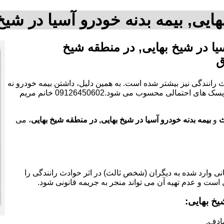
ایی, بیمه بدنه خودرو آسیا در ش
یا در شیخ بهایی, در منطقه شیخ
ق
 رانندگی نیز بیشتر شده است. به همین دلیل، داشتن بیمه خودرو نه
تنها یک الزام قانونی است، بلکه به عنوان یک ابزار مالی برای کاهش ریسک های احتمالی محسوب می شود.09126450602 خانم مریم
ث
و
بیمه بدنه خودرو آسیا در شیخ بهایی, در منطقه شیخ بهایی
، می
 وارد شده به دیگران (شخص ثالث) در اثر حوادث رانندگی را
 است و عدم تهیه آن می تواند منجر به جریمه قانونی شود.
خ بهایی:
ادف.