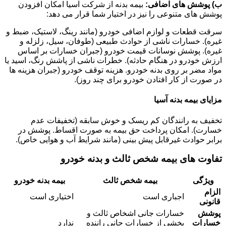
ب) پوشش های اضافی:
بیمه بدنه از شرکت آسیا امکان افزودن
پوشش های متنوعی را نیز در اختیار شما قرار می دهد:
سرقت قطعات و لوازم اضافی خودرو (مانند رینگ، لاستیک، ضبط و
غیره). خسارات ناشی از حوادث طبیعی (طوفان، سیل، زلزله و
غیره). پوشش نوسانات قیمت خودرو (جبران خسارات بر اساس
ارزش خودرو در هنگام حادثه). خطرات ناشی از پاشش رنگ، اسید یا
مواد مضر بر روی بدنه خودرو. هزینه توقف خودرو (جبران هزینه ها
در صورت از کار افتادن خودرو برای چند روز).
مزایای بیمه بدنه آسیا
تخفیف به رانندگان کم ریسک و خوش سابقه (تخفیفات عدم
خسارت). امکان پرداخت حق بیمه به صورت اقساط. پوشش در
برابر حوادث غیرقابل پیش بینی (مانند شرایط آب و هوایی خاص).
تفاوت های بیمه شخص ثالث و بدنه خودرو
ویژگی
بیمه شخص ثالث
بیمه بدنه خودرو
الزام
اجباری است
اختیاری است
قانونی
پوشش
خسارات جانی اشخاص ثالث و
خسارات
بخشی از خسارات جانی راننده
ندارد