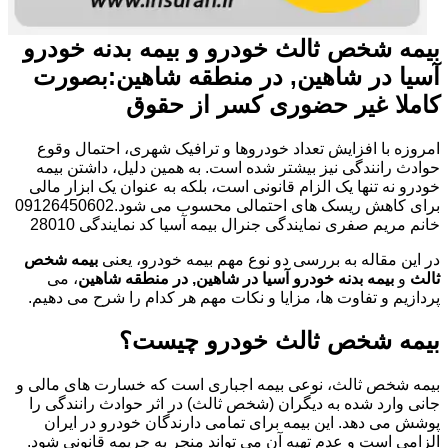
بیمه شخص ثالث خودرو و بیمه بدنه خودرو
آسیا در شاهین, در منطقه شاهین:بصورت
کاملا غیر حضوری کسر از حقوق
امروزه با افزایش تعداد خودروها و ترافیک شهری، احتمال وقوع
حوادث رانندگی نیز بیشتر شده است. به همین دلیل، داشتن بیمه
خودرو نه تنها یک الزام قانونی است، بلکه به عنوان یک ابزار مالی
برای کاهش ریسک های احتمالی محسوب می شود.09126450602
خانم مریم صفری نمایندگی جنرال بیمه آسیا کد نمایندگی 28010
در این مقاله به بررسی دو نوع مهم بیمه خودرو، یعنی
بیمه شخص
ثالث
و
بیمه بدنه خودرو آسیا در شاهین, در منطقه شاهین
، می
پردازیم و تفاوت ها، مزایا و نکات مهم هر کدام را شرح می دهیم.
بیمه شخص ثالث خودرو چیست؟
بیمه شخص ثالث، نوعی بیمه اجباری است که خسارت های مالی و
جانی وارد شده به دیگران (شخص ثالث) در اثر حوادث رانندگی را
پوشش می دهد. این بیمه برای تمامی دارندگان خودرو در ایران
الزامی است و عدم تهیه آن می تواند منجر به جریمه قانونی شود.