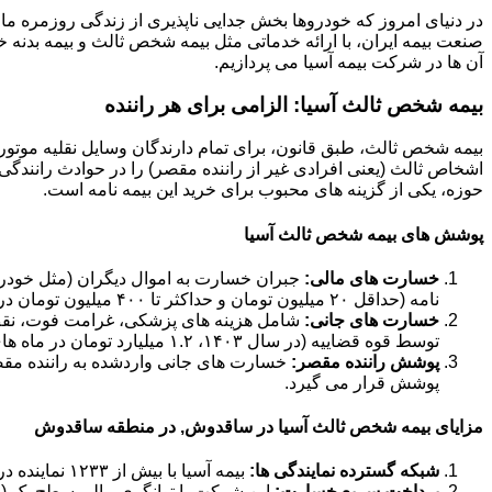
در دنیای امروز که خودروها بخش جدایی ناپذیری از زندگی روزمره ما 
صنعت بیمه ایران، با ارائه خدماتی مثل بیمه شخص ثالث و بیمه بدنه خود
آن ها در شرکت بیمه آسیا می پردازیم.
بیمه شخص ثالث آسیا: الزامی برای هر راننده
بیمه شخص ثالث، طبق قانون، برای تمام دارندگان وسایل نقلیه موتور
اشخاص ثالث (یعنی افرادی غیر از راننده مقصر) را در حوادث رانندگی 
حوزه، یکی از گزینه های محبوب برای خرید این بیمه نامه است.
پوشش های بیمه شخص ثالث آسیا
خسارت های مالی:
جبران خسارت به اموال دیگران (مثل خودرو،
نامه (حداقل ۲۰ میلیون تومان و حداکثر تا ۴۰۰ میلیون تومان در سال ۱۴۰۳).
خسارت های جانی:
شامل هزینه های پزشکی، غرامت فوت، نقص ع
توسط قوه قضاییه (در سال ۱۴۰۳، ۱.۲ میلیارد تومان در ماه های حرام و ۹۰۰ میلیون تومان در ماه های عادی).
پوشش راننده مقصر:
خسارت های جانی واردشده به راننده مق
پوشش قرار می گیرد.
مزایای بیمه شخص ثالث آسیا در ساقدوش, در منطقه ساقدوش
شبکه گسترده نمایندگی ها:
بیمه آسیا با بیش از ۱۲۳۳ نماینده در سراسر کشور، دسترسی آسانی برای خرید و دریافت خسارت فراهم کرده است.
پرداخت سریع خسارت:
این شرکت با توانگری مالی سطح یک (حدود ۱۸۴ درصد در سال ۱۴۰۲)، تعهد بالایی در پرداخت به موقع خ