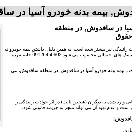
وش, بیمه بدنه خودرو آسیا در 
سیا در ساقدوش, در منطقه
حقوق
 رانندگی نیز بیشتر شده است. به همین دلیل، داشتن بیمه خودرو نه
تنها یک الزام قانونی است، بلکه به عنوان یک ابزار مالی برای کاهش ریسک های احتمالی محسوب می شود.09126450602 خانم مریم
ث
و
بیمه بدنه خودرو آسیا در ساقدوش, در منطقه ساقدوش
، می
 وارد شده به دیگران (شخص ثالث) در اثر حوادث رانندگی را
 است و عدم تهیه آن می تواند منجر به جریمه قانونی شود.
اقدوش:
ادف.