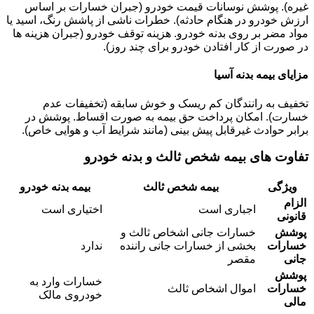
غیره). پوشش نوسانات قیمت خودرو (جبران خسارات بر اساس
ارزش خودرو در هنگام حادثه). خطرات ناشی از پاشش رنگ، اسید یا
مواد مضر بر روی بدنه خودرو. هزینه توقف خودرو (جبران هزینه ها
در صورت از کار افتادن خودرو برای چند روز).
مزایای بیمه بدنه آسیا
تخفیف به رانندگان کم ریسک و خوش سابقه (تخفیفات عدم
خسارت). امکان پرداخت حق بیمه به صورت اقساط. پوشش در
برابر حوادث غیرقابل پیش بینی (مانند شرایط آب و هوایی خاص).
تفاوت های بیمه شخص ثالث و بدنه خودرو
ویژگی
بیمه شخص ثالث
بیمه بدنه خودرو
الزام
اجباری است
اختیاری است
قانونی
پوشش
خسارات جانی اشخاص ثالث و
خسارات
بخشی از خسارات جانی راننده
ندارد
جانی
مقصر
پوشش
خسارات وارد به
خسارات
اموال اشخاص ثالث
خودروی مالک
مالی