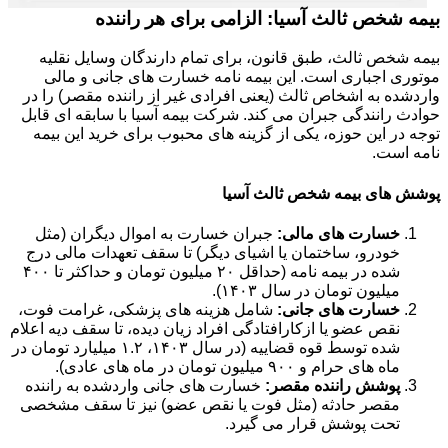
بیمه شخص ثالث آسیا: الزامی برای هر راننده
بیمه شخص ثالث، طبق قانون، برای تمام دارندگان وسایل نقلیه
موتوری اجباری است. این بیمه نامه خسارت های جانی و مالی
واردشده به اشخاص ثالث (یعنی افرادی غیر از راننده مقصر) را در
حوادث رانندگی جبران می کند. شرکت بیمه آسیا با سابقه ای قابل
توجه در این حوزه، یکی از گزینه های محبوب برای خرید این بیمه
نامه است.
پوشش های بیمه شخص ثالث آسیا
خسارت های مالی:
جبران خسارت به اموال دیگران (مثل
خودرو، ساختمان یا اشیای دیگر) تا سقف تعهدات مالی درج
شده در بیمه نامه (حداقل ۲۰ میلیون تومان و حداکثر تا ۴۰۰
میلیون تومان در سال ۱۴۰۳).
خسارت های جانی:
شامل هزینه های پزشکی، غرامت فوت،
نقص عضو یا ازکارافتادگی افراد زیان دیده، تا سقف دیه اعلام
شده توسط قوه قضاییه (در سال ۱۴۰۳، ۱.۲ میلیارد تومان در
ماه های حرام و ۹۰۰ میلیون تومان در ماه های عادی).
پوشش راننده مقصر:
خسارت های جانی واردشده به راننده
مقصر حادثه (مثل فوت یا نقص عضو) نیز تا سقف مشخصی
تحت پوشش قرار می گیرد.