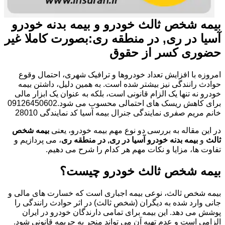
بیمه شخص ثالث خودرو و بیمه بدنه خودرو
آسیا در ری, در منطقه ری:بصورت کاملا غیر
حضوری کسر از حقوق
امروزه با افزایش تعداد خودروها و ترافیک شهری، احتمال وقوع
حوادث رانندگی نیز بیشتر شده است. به همین دلیل، داشتن بیمه
خودرو نه تنها یک الزام قانونی است، بلکه به عنوان یک ابزار مالی
برای کاهش ریسک های احتمالی محسوب می شود.09126450602
خانم مریم صفری نمایندگی جنرال بیمه آسیا کد نمایندگی 28010
در این مقاله به بررسی دو نوع مهم بیمه خودرو، یعنی
بیمه شخص
ثالث
و
بیمه بدنه خودرو آسیا در ری, در منطقه ری
، می پردازیم و
تفاوت ها، مزایا و نکات مهم هر کدام را شرح می دهیم.
بیمه شخص ثالث خودرو چیست؟
بیمه شخص ثالث، نوعی بیمه اجباری است که خسارت های مالی و
جانی وارد شده به دیگران (شخص ثالث) در اثر حوادث رانندگی را
پوشش می دهد. این بیمه برای تمامی دارندگان خودرو در ایران
الزامی است و عدم تهیه آن می تواند منجر به جریمه قانونی شود.