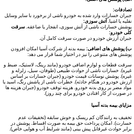
تصادفات:
جبران خسارات وارد شده به خودرو ناشی از برخورد با سایر وسایل
نقلیه یا اشیا.
آتش سوزی:
پوشش خسارات ناشی از آتش سوزی، انفجار یا صاعقه.
سرقت
کلی خودرو:
جبران ارزش خودرو در صورت سرقت کامل آن.
ب) پوشش های اضافی:
بیمه بدنه از شرکت آسیا امکان افزودن
پوشش های متنوعی را نیز در اختیار شما قرار می دهد:
سرقت قطعات و لوازم اضافی خودرو (مانند رینگ، لاستیک، ضبط و
غیره). خسارات ناشی از حوادث طبیعی (طوفان، سیل، زلزله و
غیره). پوشش نوسانات قیمت خودرو (جبران خسارات بر اساس
ارزش خودرو در هنگام حادثه). خطرات ناشی از پاشش رنگ، اسید یا
مواد مضر بر روی بدنه خودرو. هزینه توقف خودرو (جبران هزینه ها
در صورت از کار افتادن خودرو برای چند روز).
مزایای بیمه بدنه آسیا
تخفیف به رانندگان کم ریسک و خوش سابقه (تخفیفات عدم
خسارت). امکان پرداخت حق بیمه به صورت اقساط. پوشش در
برابر حوادث غیرقابل پیش بینی (مانند شرایط آب و هوایی خاص).