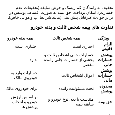
تخفیف به رانندگان کم ریسک و خوش سابقه (تخفیفات عدم
خسارت). امکان پرداخت حق بیمه به صورت اقساط. پوشش در
برابر حوادث غیرقابل پیش بینی (مانند شرایط آب و هوایی خاص).
تفاوت های بیمه شخص ثالث و بدنه خودرو
ویژگی
بیمه شخص ثالث
بیمه بدنه خودرو
الزام
اجباری است
اختیاری است
قانونی
پوشش
خسارات جانی اشخاص ثالث و
خسارات
بخشی از خسارات جانی راننده
ندارد
جانی
مقصر
پوشش
خسارات وارد به
خسارات
اموال اشخاص ثالث
خودروی مالک
مالی
محدوده
تحت مسئولیت راننده
برای خودروی مالک
پوشش
بر اساس ارزش
متناسب با دیه، نوع خودرو و
حق بیمه
خودرو و انتخاب
سابقه بیمه
پوشش ها