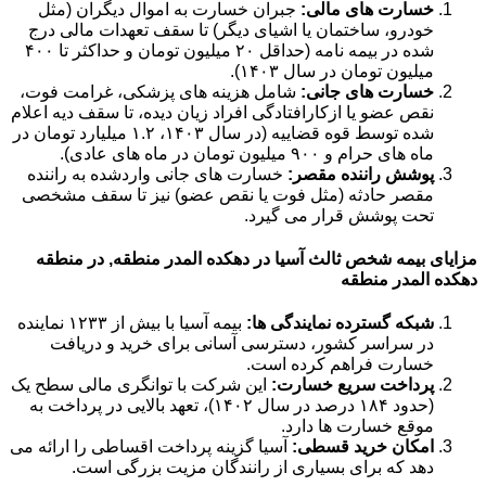
خسارت های مالی:
جبران خسارت به اموال دیگران (مثل
خودرو، ساختمان یا اشیای دیگر) تا سقف تعهدات مالی درج
شده در بیمه نامه (حداقل ۲۰ میلیون تومان و حداکثر تا ۴۰۰
میلیون تومان در سال ۱۴۰۳).
خسارت های جانی:
شامل هزینه های پزشکی، غرامت فوت،
نقص عضو یا ازکارافتادگی افراد زیان دیده، تا سقف دیه اعلام
شده توسط قوه قضاییه (در سال ۱۴۰۳، ۱.۲ میلیارد تومان در
ماه های حرام و ۹۰۰ میلیون تومان در ماه های عادی).
پوشش راننده مقصر:
خسارت های جانی واردشده به راننده
مقصر حادثه (مثل فوت یا نقص عضو) نیز تا سقف مشخصی
تحت پوشش قرار می گیرد.
مزایای بیمه شخص ثالث آسیا در دهکده المدر منطقه, در منطقه
دهکده المدر منطقه
شبکه گسترده نمایندگی ها:
بیمه آسیا با بیش از ۱۲۳۳ نماینده
در سراسر کشور، دسترسی آسانی برای خرید و دریافت
خسارت فراهم کرده است.
پرداخت سریع خسارت:
این شرکت با توانگری مالی سطح یک
(حدود ۱۸۴ درصد در سال ۱۴۰۲)، تعهد بالایی در پرداخت به
موقع خسارت ها دارد.
امکان خرید قسطی:
آسیا گزینه پرداخت اقساطی را ارائه می
دهد که برای بسیاری از رانندگان مزیت بزرگی است.