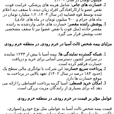
خسارت های جانی:
شامل هزینه های پزشکی، غرامت فوت،
نقص عضو یا ازکارافتادگی افراد زیان دیده، تا سقف دیه اعلام
شده توسط قوه قضاییه (در سال ۱۴۰۳، ۱.۲ میلیارد تومان در
ماه های حرام و ۹۰۰ میلیون تومان در ماه های عادی).
پوشش راننده مقصر:
خسارت های جانی واردشده به راننده
مقصر حادثه (مثل فوت یا نقص عضو) نیز تا سقف مشخصی
تحت پوشش قرار می گیرد.
مزایای بیمه شخص ثالث آسیا در خرم رودی, در منطقه خرم رودی
شبکه گسترده نمایندگی ها:
بیمه آسیا با بیش از ۱۲۳۳ نماینده
در سراسر کشور، دسترسی آسانی برای خرید و دریافت
خسارت فراهم کرده است.
پرداخت سریع خسارت:
این شرکت با توانگری مالی سطح یک
(حدود ۱۸۴ درصد در سال ۱۴۰۲)، تعهد بالایی در پرداخت به
موقع خسارت ها دارد.
امکان خرید قسطی:
آسیا گزینه پرداخت اقساطی را ارائه می
دهد که برای بسیاری از رانندگان مزیت بزرگی است.
عوامل مؤثر بر قیمت در خرم رودی, در منطقه خرم رودی
قیمت بیمه شخص ثالث آسیا به عواملی مثل نوع خودرو (سواری،
تاکسی، وانت)، سال ساخت، تعداد سیلندر، تخفیف عدم خسارت و