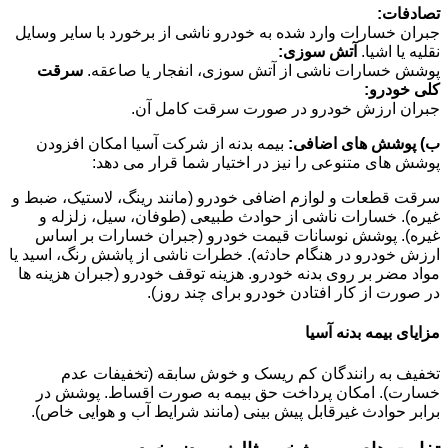
تصادفات:
جبران خسارات وارد شده به خودرو ناشی از برخورد با سایر وسایل
نقلیه یا اشیا.
آتش سوزی:
پوشش خسارات ناشی از آتش سوزی، انفجار یا صاعقه.
سرقت
کلی خودرو:
جبران ارزش خودرو در صورت سرقت کامل آن.
ب) پوشش های اضافی:
بیمه بدنه از شرکت آسیا امکان افزودن
پوشش های متنوعی را نیز در اختیار شما قرار می دهد:
سرقت قطعات و لوازم اضافی خودرو (مانند رینگ، لاستیک، ضبط و
غیره). خسارات ناشی از حوادث طبیعی (طوفان، سیل، زلزله و
غیره). پوشش نوسانات قیمت خودرو (جبران خسارات بر اساس
ارزش خودرو در هنگام حادثه). خطرات ناشی از پاشش رنگ، اسید یا
مواد مضر بر روی بدنه خودرو. هزینه توقف خودرو (جبران هزینه ها
در صورت از کار افتادن خودرو برای چند روز).
مزایای بیمه بدنه آسیا
تخفیف به رانندگان کم ریسک و خوش سابقه (تخفیفات عدم
خسارت). امکان پرداخت حق بیمه به صورت اقساط. پوشش در
برابر حوادث غیرقابل پیش بینی (مانند شرایط آب و هوایی خاص).