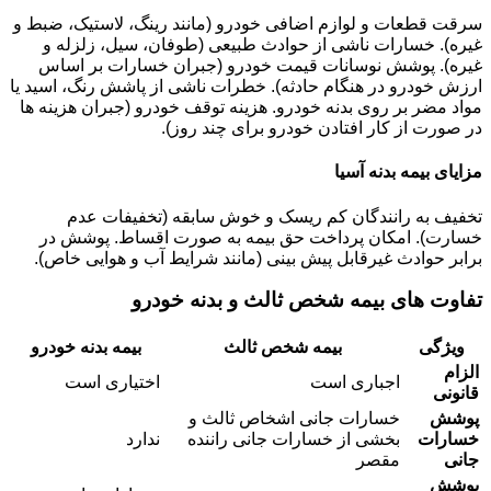
سرقت قطعات و لوازم اضافی خودرو (مانند رینگ، لاستیک، ضبط و
غیره). خسارات ناشی از حوادث طبیعی (طوفان، سیل، زلزله و
غیره). پوشش نوسانات قیمت خودرو (جبران خسارات بر اساس
ارزش خودرو در هنگام حادثه). خطرات ناشی از پاشش رنگ، اسید یا
مواد مضر بر روی بدنه خودرو. هزینه توقف خودرو (جبران هزینه ها
در صورت از کار افتادن خودرو برای چند روز).
مزایای بیمه بدنه آسیا
تخفیف به رانندگان کم ریسک و خوش سابقه (تخفیفات عدم
خسارت). امکان پرداخت حق بیمه به صورت اقساط. پوشش در
برابر حوادث غیرقابل پیش بینی (مانند شرایط آب و هوایی خاص).
تفاوت های بیمه شخص ثالث و بدنه خودرو
ویژگی
بیمه شخص ثالث
بیمه بدنه خودرو
الزام
اجباری است
اختیاری است
قانونی
پوشش
خسارات جانی اشخاص ثالث و
خسارات
بخشی از خسارات جانی راننده
ندارد
جانی
مقصر
پوشش