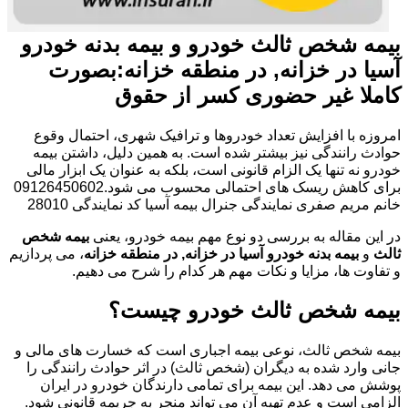
بیمه شخص ثالث خودرو و بیمه بدنه خودرو
آسیا در خزانه, در منطقه خزانه:بصورت
کاملا غیر حضوری کسر از حقوق
امروزه با افزایش تعداد خودروها و ترافیک شهری، احتمال وقوع
حوادث رانندگی نیز بیشتر شده است. به همین دلیل، داشتن بیمه
خودرو نه تنها یک الزام قانونی است، بلکه به عنوان یک ابزار مالی
برای کاهش ریسک های احتمالی محسوب می شود.09126450602
خانم مریم صفری نمایندگی جنرال بیمه آسیا کد نمایندگی 28010
در این مقاله به بررسی دو نوع مهم بیمه خودرو، یعنی
بیمه شخص
ثالث
و
بیمه بدنه خودرو آسیا در خزانه, در منطقه خزانه
، می پردازیم
و تفاوت ها، مزایا و نکات مهم هر کدام را شرح می دهیم.
بیمه شخص ثالث خودرو چیست؟
بیمه شخص ثالث، نوعی بیمه اجباری است که خسارت های مالی و
جانی وارد شده به دیگران (شخص ثالث) در اثر حوادث رانندگی را
پوشش می دهد. این بیمه برای تمامی دارندگان خودرو در ایران
الزامی است و عدم تهیه آن می تواند منجر به جریمه قانونی شود.