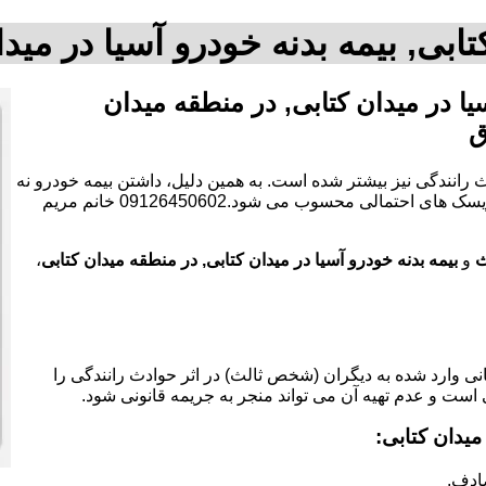
ابی, بیمه بدنه خودرو آسیا در م
ا در میدان کتابی, در منطقه میدان
ق
 رانندگی نیز بیشتر شده است. به همین دلیل، داشتن بیمه خودرو نه
تنها یک الزام قانونی است، بلکه به عنوان یک ابزار مالی برای کاهش ریسک های احتمالی محسوب می شود.09126450602 خانم مریم
ث
و
بیمه بدنه خودرو آسیا در میدان کتابی, در منطقه میدان کتابی
،
 وارد شده به دیگران (شخص ثالث) در اثر حوادث رانندگی را
 است و عدم تهیه آن می تواند منجر به جریمه قانونی شود.
یدان کتابی:
ادف.