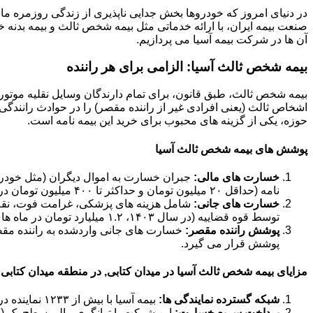
در دنیای امروز که خودروها بخش جدایی ناپذیری از زندگی روزمره ما 
صنعت بیمه ایران، با ارائه خدماتی مثل بیمه شخص ثالث و بیمه بدنه خود
آن ها در شرکت بیمه آسیا می پردازیم.
بیمه شخص ثالث آسیا: الزامی برای هر راننده
بیمه شخص ثالث، طبق قانون، برای تمام دارندگان وسایل نقلیه موتور
اشخاص ثالث (یعنی افرادی غیر از راننده مقصر) را در حوادث رانندگی 
حوزه، یکی از گزینه های محبوب برای خرید این بیمه نامه است.
پوشش های بیمه شخص ثالث آسیا
خسارت های مالی:
جبران خسارت به اموال دیگران (مثل خودرو،
نامه (حداقل ۲۰ میلیون تومان و حداکثر تا ۴۰۰ میلیون تومان در سال ۱۴۰۳).
خسارت های جانی:
شامل هزینه های پزشکی، غرامت فوت، نقص ع
توسط قوه قضاییه (در سال ۱۴۰۳، ۱.۲ میلیارد تومان در ماه های حرام و ۹۰۰ میلیون تومان در ماه های عادی).
پوشش راننده مقصر:
خسارت های جانی واردشده به راننده مق
پوشش قرار می گیرد.
مزایای بیمه شخص ثالث آسیا در میدان کتابی, در منطقه میدان کتابی
شبکه گسترده نمایندگی ها:
بیمه آسیا با بیش از ۱۲۳۳ نماینده در سراسر کشور، دسترسی آسانی برای خرید و دریافت خسارت فراهم کرده است.
پرداخت سریع خسارت:
این شرکت با توانگری مالی سطح یک (حدود ۱۸۴ درصد در سال ۱۴۰۲)، تعهد بالایی در پرداخت به موقع خ