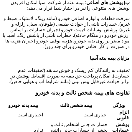
ب) پوشش های اضافی:
بیمه بدنه از شرکت آسیا امکان افزودن
پوشش های متنوعی را نیز در اختیار شما قرار می دهد:
سرقت قطعات و لوازم اضافی خودرو (مانند رینگ، لاستیک، ضبط و
غیره). خسارات ناشی از حوادث طبیعی (طوفان، سیل، زلزله و
غیره). پوشش نوسانات قیمت خودرو (جبران خسارات بر اساس
ارزش خودرو در هنگام حادثه). خطرات ناشی از پاشش رنگ، اسید یا
مواد مضر بر روی بدنه خودرو. هزینه توقف خودرو (جبران هزینه ها
در صورت از کار افتادن خودرو برای چند روز).
مزایای بیمه بدنه آسیا
تخفیف به رانندگان کم ریسک و خوش سابقه (تخفیفات عدم
خسارت). امکان پرداخت حق بیمه به صورت اقساط. پوشش در
برابر حوادث غیرقابل پیش بینی (مانند شرایط آب و هوایی خاص).
تفاوت های بیمه شخص ثالث و بدنه خودرو
ویژگی
بیمه شخص ثالث
بیمه بدنه خودرو
الزام
اجباری است
اختیاری است
قانونی
پوشش
خسارات جانی اشخاص ثالث و
خسارات
بخشی از خسارات جانی راننده
ندارد