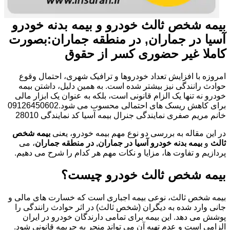
بیمه شخص ثالث خودرو و بیمه بدنه خودرو
آسیا در جماران, در منطقه جماران:بصورت
کاملا غیر حضوری کسر از حقوق
امروزه با افزایش تعداد خودروها و ترافیک شهری، احتمال وقوع
حوادث رانندگی نیز بیشتر شده است. به همین دلیل، داشتن بیمه
خودرو نه تنها یک الزام قانونی است، بلکه به عنوان یک ابزار مالی
برای کاهش ریسک های احتمالی محسوب می شود.09126450602
خانم مریم صفری نمایندگی جنرال بیمه آسیا کد نمایندگی 28010
در این مقاله به بررسی دو نوع مهم بیمه خودرو، یعنی
بیمه شخص
ثالث
و
بیمه بدنه خودرو آسیا در جماران, در منطقه جماران
، می
پردازیم و تفاوت ها، مزایا و نکات مهم هر کدام را شرح می دهیم.
بیمه شخص ثالث خودرو چیست؟
بیمه شخص ثالث، نوعی بیمه اجباری است که خسارت های مالی و
جانی وارد شده به دیگران (شخص ثالث) در اثر حوادث رانندگی را
پوشش می دهد. این بیمه برای تمامی دارندگان خودرو در ایران
الزامی است و عدم تهیه آن می تواند منجر به جریمه قانونی شود.