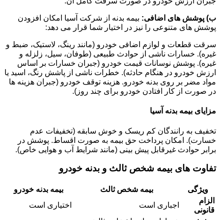
جبران ارزش خودرو در صورت سرقت کامل آن.
ب) پوشش های اضافی:
بیمه بدنه از شرکت آسیا امکان افزودن
پوشش های متنوعی را نیز در اختیار شما قرار می دهد:
سرقت قطعات و لوازم اضافی خودرو (مانند رینگ، لاستیک، ضبط و
غیره). خسارات ناشی از حوادث طبیعی (طوفان، سیل، زلزله و
غیره). پوشش نوسانات قیمت خودرو (جبران خسارات بر اساس
ارزش خودرو در هنگام حادثه). خطرات ناشی از پاشش رنگ، اسید یا
مواد مضر بر روی بدنه خودرو. هزینه توقف خودرو (جبران هزینه ها
در صورت از کار افتادن خودرو برای چند روز).
مزایای بیمه بدنه آسیا
تخفیف به رانندگان کم ریسک و خوش سابقه (تخفیفات عدم
خسارت). امکان پرداخت حق بیمه به صورت اقساط. پوشش در
برابر حوادث غیرقابل پیش بینی (مانند شرایط آب و هوایی خاص).
تفاوت های بیمه شخص ثالث و بدنه خودرو
ویژگی
بیمه شخص ثالث
بیمه بدنه خودرو
الزام
اجباری است
اختیاری است
قانونی