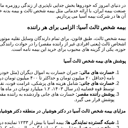
در دنیای امروز که خودروها بخش جدایی ناپذیری از زندگی روزمره ما 
صنعت بیمه ایران، با ارائه خدماتی مثل بیمه شخص ثالث و بیمه بدنه خود
آن ها در شرکت بیمه آسیا می پردازیم.
بیمه شخص ثالث آسیا: الزامی برای هر راننده
بیمه شخص ثالث، طبق قانون، برای تمام دارندگان وسایل نقلیه موتور
اشخاص ثالث (یعنی افرادی غیر از راننده مقصر) را در حوادث رانندگی 
حوزه، یکی از گزینه های محبوب برای خرید این بیمه نامه است.
پوشش های بیمه شخص ثالث آسیا
خسارت های مالی:
جبران خسارت به اموال دیگران (مثل خودرو،
نامه (حداقل ۲۰ میلیون تومان و حداکثر تا ۴۰۰ میلیون تومان در سال ۱۴۰۳).
خسارت های جانی:
شامل هزینه های پزشکی، غرامت فوت، نقص ع
توسط قوه قضاییه (در سال ۱۴۰۳، ۱.۲ میلیارد تومان در ماه های حرام و ۹۰۰ میلیون تومان در ماه های عادی).
پوشش راننده مقصر:
خسارت های جانی واردشده به راننده مق
پوشش قرار می گیرد.
مزایای بیمه شخص ثالث آسیا در دکتر هوشیار, در منطقه دکتر هوشیار
شبکه گسترده نمایندگی ها:
بیمه آسیا با بیش از ۱۲۳۳ نماینده در سراسر کشور، دسترسی آسانی برای خرید و دریافت خسارت فراهم کرده است.
پرداخت سریع خسارت:
این شرکت با توانگری مالی سطح یک (حدود ۱۸۴ درصد در سال ۱۴۰۲)، تعهد بالایی در پرداخت به موقع خ