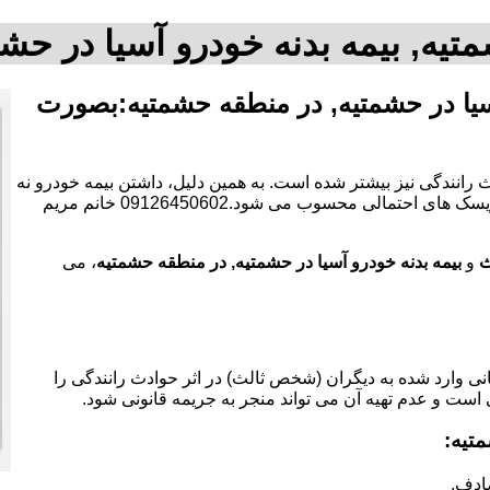
تیه, بیمه بدنه خودرو آسیا در ح
سیا در حشمتیه, در منطقه حشمتیه:بصورت
 رانندگی نیز بیشتر شده است. به همین دلیل، داشتن بیمه خودرو نه
تنها یک الزام قانونی است، بلکه به عنوان یک ابزار مالی برای کاهش ریسک های احتمالی محسوب می شود.09126450602 خانم مریم
ث
و
بیمه بدنه خودرو آسیا در حشمتیه, در منطقه حشمتیه
، می
 وارد شده به دیگران (شخص ثالث) در اثر حوادث رانندگی را
 است و عدم تهیه آن می تواند منجر به جریمه قانونی شود.
تیه:
ادف.