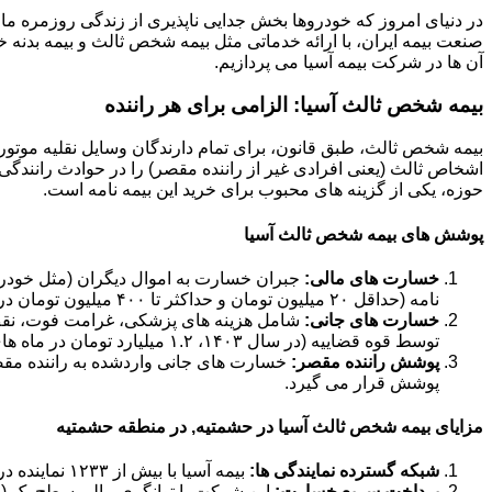
در دنیای امروز که خودروها بخش جدایی ناپذیری از زندگی روزمره ما 
صنعت بیمه ایران، با ارائه خدماتی مثل بیمه شخص ثالث و بیمه بدنه خود
آن ها در شرکت بیمه آسیا می پردازیم.
بیمه شخص ثالث آسیا: الزامی برای هر راننده
بیمه شخص ثالث، طبق قانون، برای تمام دارندگان وسایل نقلیه موتور
اشخاص ثالث (یعنی افرادی غیر از راننده مقصر) را در حوادث رانندگی 
حوزه، یکی از گزینه های محبوب برای خرید این بیمه نامه است.
پوشش های بیمه شخص ثالث آسیا
خسارت های مالی:
جبران خسارت به اموال دیگران (مثل خودرو،
نامه (حداقل ۲۰ میلیون تومان و حداکثر تا ۴۰۰ میلیون تومان در سال ۱۴۰۳).
خسارت های جانی:
شامل هزینه های پزشکی، غرامت فوت، نقص ع
توسط قوه قضاییه (در سال ۱۴۰۳، ۱.۲ میلیارد تومان در ماه های حرام و ۹۰۰ میلیون تومان در ماه های عادی).
پوشش راننده مقصر:
خسارت های جانی واردشده به راننده مق
پوشش قرار می گیرد.
مزایای بیمه شخص ثالث آسیا در حشمتیه, در منطقه حشمتیه
شبکه گسترده نمایندگی ها:
بیمه آسیا با بیش از ۱۲۳۳ نماینده در سراسر کشور، دسترسی آسانی برای خرید و دریافت خسارت فراهم کرده است.
پرداخت سریع خسارت:
این شرکت با توانگری مالی سطح یک (حدود ۱۸۴ درصد در سال ۱۴۰۲)، تعهد بالایی در پرداخت به موقع خ