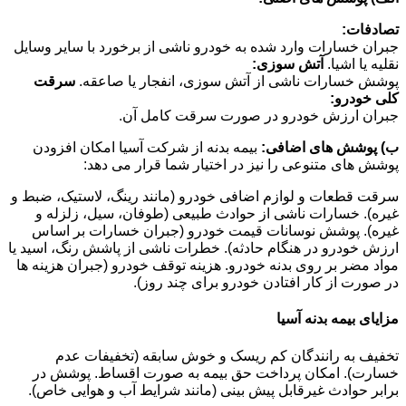
تصادفات:
جبران خسارات وارد شده به خودرو ناشی از برخورد با سایر وسایل
نقلیه یا اشیا.
آتش سوزی:
پوشش خسارات ناشی از آتش سوزی، انفجار یا صاعقه.
سرقت
کلی خودرو:
جبران ارزش خودرو در صورت سرقت کامل آن.
ب) پوشش های اضافی:
بیمه بدنه از شرکت آسیا امکان افزودن
پوشش های متنوعی را نیز در اختیار شما قرار می دهد:
سرقت قطعات و لوازم اضافی خودرو (مانند رینگ، لاستیک، ضبط و
غیره). خسارات ناشی از حوادث طبیعی (طوفان، سیل، زلزله و
غیره). پوشش نوسانات قیمت خودرو (جبران خسارات بر اساس
ارزش خودرو در هنگام حادثه). خطرات ناشی از پاشش رنگ، اسید یا
مواد مضر بر روی بدنه خودرو. هزینه توقف خودرو (جبران هزینه ها
در صورت از کار افتادن خودرو برای چند روز).
مزایای بیمه بدنه آسیا
تخفیف به رانندگان کم ریسک و خوش سابقه (تخفیفات عدم
خسارت). امکان پرداخت حق بیمه به صورت اقساط. پوشش در
برابر حوادث غیرقابل پیش بینی (مانند شرایط آب و هوایی خاص).