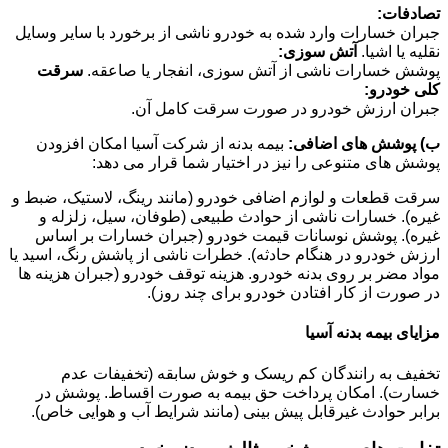
تصادفات:
جبران خسارات وارد شده به خودرو ناشی از برخورد با سایر وسایل
نقلیه یا اشیا.
آتش سوزی:
پوشش خسارات ناشی از آتش سوزی، انفجار یا صاعقه.
سرقت
کلی خودرو:
جبران ارزش خودرو در صورت سرقت کامل آن.
ب) پوشش های اضافی:
بیمه بدنه از شرکت آسیا امکان افزودن
پوشش های متنوعی را نیز در اختیار شما قرار می دهد:
سرقت قطعات و لوازم اضافی خودرو (مانند رینگ، لاستیک، ضبط و
غیره). خسارات ناشی از حوادث طبیعی (طوفان، سیل، زلزله و
غیره). پوشش نوسانات قیمت خودرو (جبران خسارات بر اساس
ارزش خودرو در هنگام حادثه). خطرات ناشی از پاشش رنگ، اسید یا
مواد مضر بر روی بدنه خودرو. هزینه توقف خودرو (جبران هزینه ها
در صورت از کار افتادن خودرو برای چند روز).
مزایای بیمه بدنه آسیا
تخفیف به رانندگان کم ریسک و خوش سابقه (تخفیفات عدم
خسارت). امکان پرداخت حق بیمه به صورت اقساط. پوشش در
برابر حوادث غیرقابل پیش بینی (مانند شرایط آب و هوایی خاص).