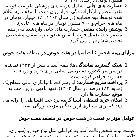
خسارت های جانی:
شامل هزینه های پزشکی، غرامت فوت،
نقص عضو یا ازکارافتادگی افراد زیان دیده، تا سقف دیه اعلام
شده توسط قوه قضاییه (در سال ۱۴۰۳، ۱.۲ میلیارد تومان در
ماه های حرام و ۹۰۰ میلیون تومان در ماه های عادی).
پوشش راننده مقصر:
خسارت های جانی واردشده به راننده
مقصر حادثه (مثل فوت یا نقص عضو) نیز تا سقف مشخصی
تحت پوشش قرار می گیرد.
مزایای بیمه شخص ثالث آسیا در هفت حوض, در منطقه هفت حوض
شبکه گسترده نمایندگی ها:
بیمه آسیا با بیش از ۱۲۳۳ نماینده
در سراسر کشور، دسترسی آسانی برای خرید و دریافت
خسارت فراهم کرده است.
پرداخت سریع خسارت:
این شرکت با توانگری مالی سطح یک
(حدود ۱۸۴ درصد در سال ۱۴۰۲)، تعهد بالایی در پرداخت به
موقع خسارت ها دارد.
امکان خرید قسطی:
آسیا گزینه پرداخت اقساطی را ارائه می
دهد که برای بسیاری از رانندگان مزیت بزرگی است.
عوامل مؤثر بر قیمت در هفت حوض, در منطقه هفت حوض
قیمت بیمه شخص ثالث آسیا به عواملی مثل نوع خودرو (سواری،
تاکسی، وانت)، سال ساخت، تعداد سیلندر، تخفیف عدم خسارت و