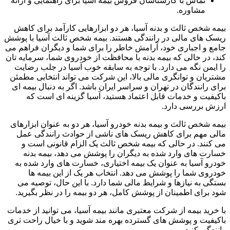
تماس با کارشناسان فروش بیمه آسیا برای راهنمایی و ارائه
مشاوره.
بیمه شخص ثالث و بدنه آسیا، هر دو ابزارهایی کارآمد برای کاهش
ریسک های مالی در رانندگی هستند. بیمه شخص ثالث آسیا با پوشش
جامع و اجباری خود، آرامش خاطر را برای شما و دیگران فراهم می
کند، در حالی که بیمه بدنه با محافظت از خودروی شما، سرمایه تان
را ایمن نگه می دارد. با توجه به سابقه خوب آسیا در جلب رضایت
مشتریان و توانگری مالی بالا، این شرکت می تواند انتخابی مطمئن
برای رانندگان در تهران و سراسر ایران باشد. اگر به دنبال بیمه ای
باکیفیت و خدمات قابل اعتماد هستید، آسیا گزینه ای است که
ارزش بررسی دارد.
بیمه شخص ثالث و بیمه بدنه خودرو آسیا، هر دو به عنوان ابزارهای
مالی مهم برای کاهش ریسک های ناشی از حوادث رانندگی عمل
می کنند. در حالی که بیمه شخص ثالث یک الزام قانونی است و
خسارت های وارد شده به دیگران را پوشش می دهد، بیمه بدنه
خودرو آسیا به عنوان یک بیمه اختیاری، خسارت های وارد شده به
خودروی شما را پوشش می دهد. انتخاب هر یک از این بیمه ها
بستگی به نیازها و شرایط مالی شما دارد. با این حال، توصیه می
شود برای اطمینان از پوشش کامل، هر دو بیمه را در نظر بگیرید.
با خرید بیمه از شرکت معتبری مانند بیمه آسیا، می توانید از خدمات
باکیفیت و پوشش های گسترده بهره مند شوید و با خیال راحت تری
رانندگی کنید.