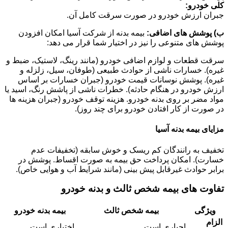
کلی خودرو:
جبران ارزش خودرو در صورت سرقت کامل آن.
ب) پوشش های اضافی:
بیمه بدنه از شرکت آسیا امکان افزودن
پوشش های متنوعی را نیز در اختیار شما قرار می دهد:
سرقت قطعات و لوازم اضافی خودرو (مانند رینگ، لاستیک، ضبط و
غیره). خسارات ناشی از حوادث طبیعی (طوفان، سیل، زلزله و
غیره). پوشش نوسانات قیمت خودرو (جبران خسارات بر اساس
ارزش خودرو در هنگام حادثه). خطرات ناشی از پاشش رنگ، اسید یا
مواد مضر بر روی بدنه خودرو. هزینه توقف خودرو (جبران هزینه ها
در صورت از کار افتادن خودرو برای چند روز).
مزایای بیمه بدنه آسیا
تخفیف به رانندگان کم ریسک و خوش سابقه (تخفیفات عدم
خسارت). امکان پرداخت حق بیمه به صورت اقساط. پوشش در
برابر حوادث غیرقابل پیش بینی (مانند شرایط آب و هوایی خاص).
تفاوت های بیمه شخص ثالث و بدنه خودرو
ویژگی
بیمه شخص ثالث
بیمه بدنه خودرو
الزام
اجباری است
اختیاری است