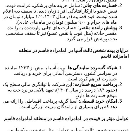
خسارت های جانی:
شامل هزینه های پزشکی، غرامت فوت،
نقص عضو یا ازکارافتادگی افراد زیان دیده، تا سقف دیه اعلام
شده توسط قوه قضاییه (در سال ۱۴۰۳، ۱.۲ میلیارد تومان در
ماه های حرام و ۹۰۰ میلیون تومان در ماه های عادی).
پوشش راننده مقصر:
خسارت های جانی واردشده به راننده
مقصر حادثه (مثل فوت یا نقص عضو) نیز تا سقف مشخصی
تحت پوشش قرار می گیرد.
مزایای بیمه شخص ثالث آسیا در امامزاده قاسم در منطقه
امامزاده قاسم
شبکه گسترده نمایندگی ها:
بیمه آسیا با بیش از ۱۲۳۳ نماینده
در سراسر کشور، دسترسی آسانی برای خرید و دریافت
خسارت فراهم کرده است.
پرداخت سریع خسارت:
این شرکت با توانگری مالی سطح یک
(حدود ۱۸۴ درصد در سال ۱۴۰۲)، تعهد بالایی در پرداخت به
موقع خسارت ها دارد.
امکان خرید قسطی:
آسیا گزینه پرداخت اقساطی را ارائه می
دهد که برای بسیاری از رانندگان مزیت بزرگی است.
عوامل مؤثر بر قیمت در امامزاده قاسم در منطقه امامزاده قاسم
قیمت بیمه شخص ثالث آسیا به عواملی مثل نوع خودرو (سواری،