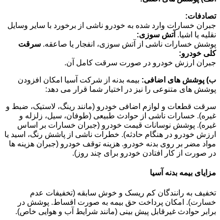
تصادفات:
جبران خسارات وارد شده به خودرو ناشی از برخورد با سایر وسایل
نقلیه یا اشیا.
آتش سوزی:
پوشش خسارات ناشی از آتش سوزی، انفجار یا صاعقه.
سرقت
کلی خودرو:
جبران ارزش خودرو در صورت سرقت کامل آن.
ب) پوشش های اضافی:
بیمه بدنه از شرکت آسیا امکان افزودن
پوشش های متنوعی را نیز در اختیار شما قرار می دهد:
سرقت قطعات و لوازم اضافی خودرو (مانند رینگ، لاستیک، ضبط و
غیره). خسارات ناشی از حوادث طبیعی (طوفان، سیل، زلزله و
غیره). پوشش نوسانات قیمت خودرو (جبران خسارات بر اساس
ارزش خودرو در هنگام حادثه). خطرات ناشی از پاشش رنگ، اسید یا
مواد مضر بر روی بدنه خودرو. هزینه توقف خودرو (جبران هزینه ها
در صورت از کار افتادن خودرو برای چند روز).
مزایای بیمه بدنه آسیا
تخفیف به رانندگان کم ریسک و خوش سابقه (تخفیفات عدم
خسارت). امکان پرداخت حق بیمه به صورت اقساط. پوشش در
برابر حوادث غیرقابل پیش بینی (مانند شرایط آب و هوایی خاص).