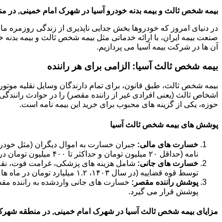
بیمه شخص ثالث و بیمه بدنه خودرو آسیا در شهرک امام خمینی, در من
در دنیای امروز که خودروها بخش جدایی ناپذیری از زندگی روزمره ما 
صنعت بیمه ایران، با ارائه خدماتی مثل بیمه شخص ثالث و بیمه بدنه خود
آن ها در شرکت بیمه آسیا می پردازیم.
بیمه شخص ثالث آسیا: الزامی برای هر راننده
بیمه شخص ثالث، طبق قانون، برای تمام دارندگان وسایل نقلیه موتور
اشخاص ثالث (یعنی افرادی غیر از راننده مقصر) را در حوادث رانندگی 
حوزه، یکی از گزینه های محبوب برای خرید این بیمه نامه است.
پوشش های بیمه شخص ثالث آسیا
خسارت های مالی:
جبران خسارت به اموال دیگران (مثل خودرو،
نامه (حداقل ۲۰ میلیون تومان و حداکثر تا ۴۰۰ میلیون تومان در سال ۱۴۰۳).
خسارت های جانی:
شامل هزینه های پزشکی، غرامت فوت، نقص ع
توسط قوه قضاییه (در سال ۱۴۰۳، ۱.۲ میلیارد تومان در ماه های حرام و ۹۰۰ میلیون تومان در ماه های عادی).
پوشش راننده مقصر:
خسارت های جانی واردشده به راننده مق
پوشش قرار می گیرد.
مزایای بیمه شخص ثالث آسیا در شهرک امام خمینی, در منطقه شهرک