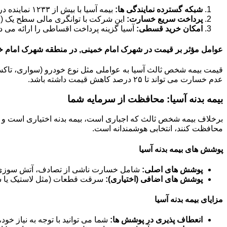
شبکه گسترده نمایندگی ها:
بیمه آسیا با بیش از ۱۲۳۳ نماینده در سراسر کشور، دسترسی آسانی برای خرید و دریافت خسارت فراهم کرده است.
پرداخت سریع خسارت:
این شرکت با توانگری مالی سطح یک (حدود ۱۸۴ درصد در سال ۱۴۰۲)، تعهد بالایی در پرداخت به موقع خ
امکان خرید قسطی:
آسیا گزینه پرداخت اقساطی را ارائه می د
عوامل مؤثر بر قیمت در شهرک امام خمینی, در منطقه شهرک امام خ
عدم خسارت می تواند تا ۲۵ درصد کاهش قیمت داشته باشد.
بیمه بدنه آسیا: محافظت از سرمایه شما
برخلاف بیمه شخص ثالث که اجباری است، بیمه بدنه اختیاری است و خ
محافظت کنند، انتخابی هوشمندانه است.
پوشش های بیمه بدنه آسیا
پوشش های اصلی:
شامل خسارت ناشی از تصادف، آتش سوزی، 
پوشش های اضافی (اختیاری):
سرقت قطعات (مثل لاستیک یا سی
مزایای بیمه بدنه آسیا
انعطاف پذیری در پوشش ها:
شما می توانید با توجه به نیاز خو