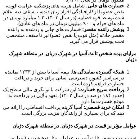
خسارت های جانی:
شامل هزینه های پزشکی، غرامت فوت،
نقص عضو یا ازکارافتادگی افراد زیان دیده، تا سقف دیه اعلام
شده توسط قوه قضاییه (در سال ۱۴۰۳، ۱.۲ میلیارد تومان در
ماه های حرام و ۹۰۰ میلیون تومان در ماه های عادی).
پوشش راننده مقصر:
خسارت های جانی واردشده به راننده
مقصر حادثه (مثل فوت یا نقص عضو) نیز تا سقف مشخصی
تحت پوشش قرار می گیرد.
مزایای بیمه شخص ثالث آسیا در شهرک دژبان, در منطقه شهرک
دژبان
شبکه گسترده نمایندگی ها:
بیمه آسیا با بیش از ۱۲۳۳ نماینده
در سراسر کشور، دسترسی آسانی برای خرید و دریافت
خسارت فراهم کرده است.
پرداخت سریع خسارت:
این شرکت با توانگری مالی سطح یک
(حدود ۱۸۴ درصد در سال ۱۴۰۲)، تعهد بالایی در پرداخت به
موقع خسارت ها دارد.
امکان خرید قسطی:
آسیا گزینه پرداخت اقساطی را ارائه می
دهد که برای بسیاری از رانندگان مزیت بزرگی است.
عوامل مؤثر بر قیمت در شهرک دژبان, در منطقه شهرک دژبان
قیمت بیمه شخص ثالث آسیا به عواملی مثل نوع خودرو (سواری،