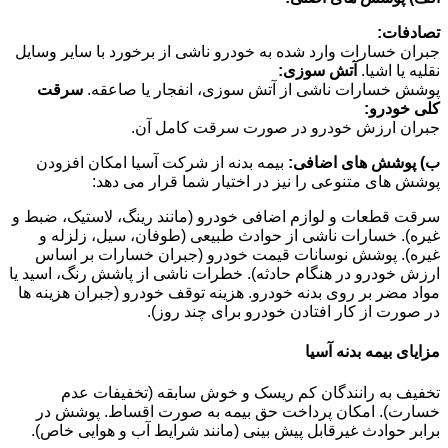
تصادفات:
جبران خسارات وارد شده به خودرو ناشی از برخورد با سایر وسایل
نقلیه یا اشیا.
آتش سوزی:
پوشش خسارات ناشی از آتش سوزی، انفجار یا صاعقه.
سرقت
کلی خودرو:
جبران ارزش خودرو در صورت سرقت کامل آن.
ب) پوشش های اضافی:
بیمه بدنه از شرکت آسیا امکان افزودن
پوشش های متنوعی را نیز در اختیار شما قرار می دهد:
سرقت قطعات و لوازم اضافی خودرو (مانند رینگ، لاستیک، ضبط و
غیره). خسارات ناشی از حوادث طبیعی (طوفان، سیل، زلزله و
غیره). پوشش نوسانات قیمت خودرو (جبران خسارات بر اساس
ارزش خودرو در هنگام حادثه). خطرات ناشی از پاشش رنگ، اسید یا
مواد مضر بر روی بدنه خودرو. هزینه توقف خودرو (جبران هزینه ها
در صورت از کار افتادن خودرو برای چند روز).
مزایای بیمه بدنه آسیا
تخفیف به رانندگان کم ریسک و خوش سابقه (تخفیفات عدم
خسارت). امکان پرداخت حق بیمه به صورت اقساط. پوشش در
برابر حوادث غیرقابل پیش بینی (مانند شرایط آب و هوایی خاص).