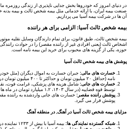
در دنیای امروز که خودروها بخش جدایی ناپذیری از زندگی روزمره ما 
صنعت بیمه ایران، با ارائه خدماتی مثل بیمه شخص ثالث و بیمه بدنه خود
آن ها در شرکت بیمه آسیا می پردازیم.
بیمه شخص ثالث آسیا: الزامی برای هر راننده
بیمه شخص ثالث، طبق قانون، برای تمام دارندگان وسایل نقلیه موتور
اشخاص ثالث (یعنی افرادی غیر از راننده مقصر) را در حوادث رانندگی 
حوزه، یکی از گزینه های محبوب برای خرید این بیمه نامه است.
پوشش های بیمه شخص ثالث آسیا
خسارت های مالی:
جبران خسارت به اموال دیگران (مثل خودرو،
نامه (حداقل ۲۰ میلیون تومان و حداکثر تا ۴۰۰ میلیون تومان در سال ۱۴۰۳).
خسارت های جانی:
شامل هزینه های پزشکی، غرامت فوت، نقص ع
توسط قوه قضاییه (در سال ۱۴۰۳، ۱.۲ میلیارد تومان در ماه های حرام و ۹۰۰ میلیون تومان در ماه های عادی).
پوشش راننده مقصر:
خسارت های جانی واردشده به راننده مق
پوشش قرار می گیرد.
مزایای بیمه شخص ثالث آسیا در آهنگ, در منطقه آهنگ
شبکه گسترده نمایندگی ها:
بیمه آسیا با بیش از ۱۲۳۳ نماینده در سراسر کشور، دسترسی آسانی برای خرید و دریافت خسارت فراهم کرده است.
پرداخت سریع خسارت:
این شرکت با توانگری مالی سطح یک (حدود ۱۸۴ درصد در سال ۱۴۰۲)، تعهد بالایی در پرداخت به موقع خ