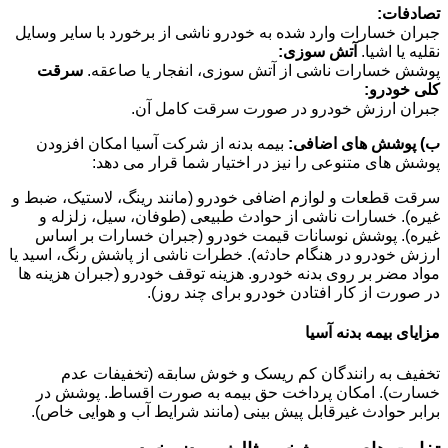
تصادفات:
جبران خسارات وارد شده به خودرو ناشی از برخورد با سایر وسایل
نقلیه یا اشیا.
آتش سوزی:
پوشش خسارات ناشی از آتش سوزی، انفجار یا صاعقه.
سرقت
کلی خودرو:
جبران ارزش خودرو در صورت سرقت کامل آن.
ب) پوشش های اضافی:
بیمه بدنه از شرکت آسیا امکان افزودن
پوشش های متنوعی را نیز در اختیار شما قرار می دهد:
سرقت قطعات و لوازم اضافی خودرو (مانند رینگ، لاستیک، ضبط و
غیره). خسارات ناشی از حوادث طبیعی (طوفان، سیل، زلزله و
غیره). پوشش نوسانات قیمت خودرو (جبران خسارات بر اساس
ارزش خودرو در هنگام حادثه). خطرات ناشی از پاشش رنگ، اسید یا
مواد مضر بر روی بدنه خودرو. هزینه توقف خودرو (جبران هزینه ها
در صورت از کار افتادن خودرو برای چند روز).
مزایای بیمه بدنه آسیا
تخفیف به رانندگان کم ریسک و خوش سابقه (تخفیفات عدم
خسارت). امکان پرداخت حق بیمه به صورت اقساط. پوشش در
برابر حوادث غیرقابل پیش بینی (مانند شرایط آب و هوایی خاص).