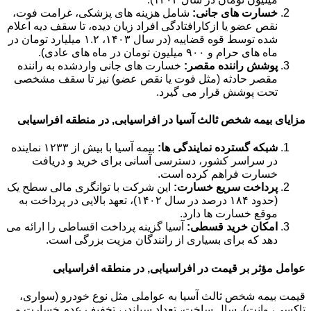
خسارت های جانی:
شامل هزینه های پزشکی، غرامت فوت،
نقص عضو یا ازکارافتادگی افراد زیان دیده، تا سقف دیه اعلام
شده توسط قوه قضاییه (در سال ۱۴۰۳، ۱.۲ میلیارد تومان در
ماه های حرام و ۹۰۰ میلیون تومان در ماه های عادی).
پوشش راننده مقصر:
خسارت های جانی واردشده به راننده
مقصر حادثه (مثل فوت یا نقص عضو) نیز تا سقف مشخصی
تحت پوشش قرار می گیرد.
مزایای بیمه شخص ثالث آسیا در افراسیابی, در منطقه افراسیابی
شبکه گسترده نمایندگی ها:
بیمه آسیا با بیش از ۱۲۳۳ نماینده
در سراسر کشور، دسترسی آسانی برای خرید و دریافت
خسارت فراهم کرده است.
پرداخت سریع خسارت:
این شرکت با توانگری مالی سطح یک
(حدود ۱۸۴ درصد در سال ۱۴۰۲)، تعهد بالایی در پرداخت به
موقع خسارت ها دارد.
امکان خرید قسطی:
آسیا گزینه پرداخت اقساطی را ارائه می
دهد که برای بسیاری از رانندگان مزیت بزرگی است.
عوامل مؤثر بر قیمت در افراسیابی, در منطقه افراسیابی
قیمت بیمه شخص ثالث آسیا به عواملی مثل نوع خودرو (سواری،
تاکسی، وانت)، سال ساخت، تعداد سیلندر، تخفیف عدم خسارت و