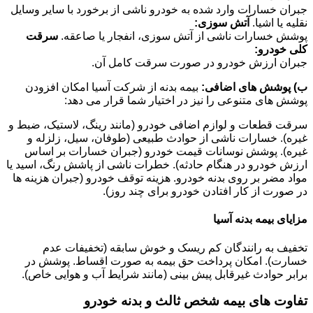
جبران خسارات وارد شده به خودرو ناشی از برخورد با سایر وسایل
نقلیه یا اشیا.
آتش سوزی:
پوشش خسارات ناشی از آتش سوزی، انفجار یا صاعقه.
سرقت
کلی خودرو:
جبران ارزش خودرو در صورت سرقت کامل آن.
ب) پوشش های اضافی:
بیمه بدنه از شرکت آسیا امکان افزودن
پوشش های متنوعی را نیز در اختیار شما قرار می دهد:
سرقت قطعات و لوازم اضافی خودرو (مانند رینگ، لاستیک، ضبط و
غیره). خسارات ناشی از حوادث طبیعی (طوفان، سیل، زلزله و
غیره). پوشش نوسانات قیمت خودرو (جبران خسارات بر اساس
ارزش خودرو در هنگام حادثه). خطرات ناشی از پاشش رنگ، اسید یا
مواد مضر بر روی بدنه خودرو. هزینه توقف خودرو (جبران هزینه ها
در صورت از کار افتادن خودرو برای چند روز).
مزایای بیمه بدنه آسیا
تخفیف به رانندگان کم ریسک و خوش سابقه (تخفیفات عدم
خسارت). امکان پرداخت حق بیمه به صورت اقساط. پوشش در
برابر حوادث غیرقابل پیش بینی (مانند شرایط آب و هوایی خاص).
تفاوت های بیمه شخص ثالث و بدنه خودرو