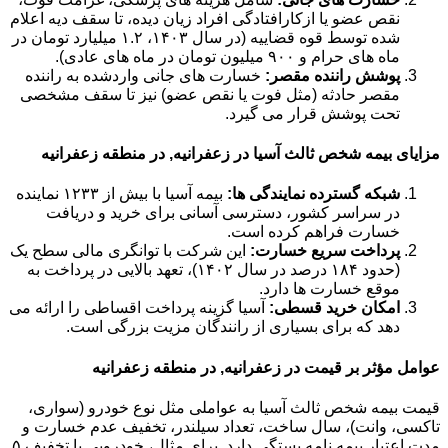
نقص عضو یا ازکارافتادگی افراد زیان دیده، تا سقف دیه اعلام
شده توسط قوه قضاییه (در سال ۱۴۰۳، ۱.۲ میلیارد تومان در
ماه های حرام و ۹۰۰ میلیون تومان در ماه های عادی).
پوشش راننده مقصر:
خسارت های جانی واردشده به راننده
مقصر حادثه (مثل فوت یا نقص عضو) نیز تا سقف مشخصی
تحت پوشش قرار می گیرد.
مزایای بیمه شخص ثالث آسیا در زعفرانیه, در منطقه زعفرانیه
شبکه گسترده نمایندگی ها:
بیمه آسیا با بیش از ۱۲۳۳ نماینده
در سراسر کشور، دسترسی آسانی برای خرید و دریافت
خسارت فراهم کرده است.
پرداخت سریع خسارت:
این شرکت با توانگری مالی سطح یک
(حدود ۱۸۴ درصد در سال ۱۴۰۲)، تعهد بالایی در پرداخت به
موقع خسارت ها دارد.
امکان خرید قسطی:
آسیا گزینه پرداخت اقساطی را ارائه می
دهد که برای بسیاری از رانندگان مزیت بزرگی است.
عوامل مؤثر بر قیمت در زعفرانیه, در منطقه زعفرانیه
قیمت بیمه شخص ثالث آسیا به عواملی مثل نوع خودرو (سواری،
تاکسی، وانت)، سال ساخت، تعداد سیلندر، تخفیف عدم خسارت و
مدت اعتبار بیمه نامه بستگی دارد. برای مثال، خودرویی با تخفیف ۵