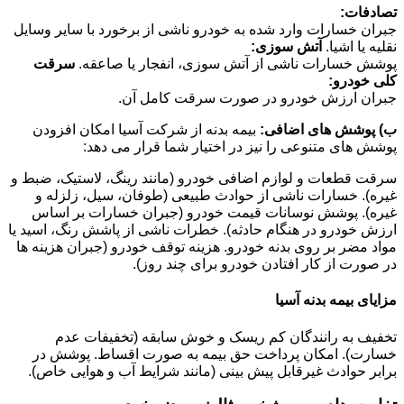
تصادفات:
جبران خسارات وارد شده به خودرو ناشی از برخورد با سایر وسایل
نقلیه یا اشیا.
آتش سوزی:
پوشش خسارات ناشی از آتش سوزی، انفجار یا صاعقه.
سرقت
کلی خودرو:
جبران ارزش خودرو در صورت سرقت کامل آن.
ب) پوشش های اضافی:
بیمه بدنه از شرکت آسیا امکان افزودن
پوشش های متنوعی را نیز در اختیار شما قرار می دهد:
سرقت قطعات و لوازم اضافی خودرو (مانند رینگ، لاستیک، ضبط و
غیره). خسارات ناشی از حوادث طبیعی (طوفان، سیل، زلزله و
غیره). پوشش نوسانات قیمت خودرو (جبران خسارات بر اساس
ارزش خودرو در هنگام حادثه). خطرات ناشی از پاشش رنگ، اسید یا
مواد مضر بر روی بدنه خودرو. هزینه توقف خودرو (جبران هزینه ها
در صورت از کار افتادن خودرو برای چند روز).
مزایای بیمه بدنه آسیا
تخفیف به رانندگان کم ریسک و خوش سابقه (تخفیفات عدم
خسارت). امکان پرداخت حق بیمه به صورت اقساط. پوشش در
برابر حوادث غیرقابل پیش بینی (مانند شرایط آب و هوایی خاص).