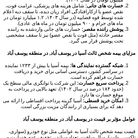
خسارت های جانی:
شامل هزینه های پزشکی، غرامت فوت،
نقص عضو یا ازکارافتادگی افراد زیان دیده، تا سقف دیه اعلام
شده توسط قوه قضاییه (در سال ۱۴۰۳، ۱.۲ میلیارد تومان در
ماه های حرام و ۹۰۰ میلیون تومان در ماه های عادی).
پوشش راننده مقصر:
خسارت های جانی واردشده به راننده
مقصر حادثه (مثل فوت یا نقص عضو) نیز تا سقف مشخصی
تحت پوشش قرار می گیرد.
مزایای بیمه شخص ثالث آسیا در یوسف آباد, در منطقه یوسف آباد
شبکه گسترده نمایندگی ها:
بیمه آسیا با بیش از ۱۲۳۳ نماینده
در سراسر کشور، دسترسی آسانی برای خرید و دریافت
خسارت فراهم کرده است.
پرداخت سریع خسارت:
این شرکت با توانگری مالی سطح یک
(حدود ۱۸۴ درصد در سال ۱۴۰۲)، تعهد بالایی در پرداخت به
موقع خسارت ها دارد.
امکان خرید قسطی:
آسیا گزینه پرداخت اقساطی را ارائه می
دهد که برای بسیاری از رانندگان مزیت بزرگی است.
عوامل مؤثر بر قیمت در یوسف آباد, در منطقه یوسف آباد
قیمت بیمه شخص ثالث آسیا به عواملی مثل نوع خودرو (سواری،
تاکسی، وانت)، سال ساخت، تعداد سیلندر، تخفیف عدم خسارت و