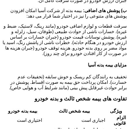
جبران ارزش خودرو در صورت سرقت کامل آن.
ب) پوشش های اضافی:
بیمه بدنه از شرکت آسیا امکان افزودن
پوشش های متنوعی را نیز در اختیار شما قرار می دهد:
سرقت قطعات و لوازم اضافی خودرو (مانند رینگ، لاستیک، ضبط و
غیره). خسارات ناشی از حوادث طبیعی (طوفان، سیل، زلزله و
غیره). پوشش نوسانات قیمت خودرو (جبران خسارات بر اساس
ارزش خودرو در هنگام حادثه). خطرات ناشی از پاشش رنگ، اسید یا
مواد مضر بر روی بدنه خودرو. هزینه توقف خودرو (جبران هزینه ها
در صورت از کار افتادن خودرو برای چند روز).
مزایای بیمه بدنه آسیا
تخفیف به رانندگان کم ریسک و خوش سابقه (تخفیفات عدم
خسارت). امکان پرداخت حق بیمه به صورت اقساط. پوشش در
برابر حوادث غیرقابل پیش بینی (مانند شرایط آب و هوایی خاص).
تفاوت های بیمه شخص ثالث و بدنه خودرو
ویژگی
بیمه شخص ثالث
بیمه بدنه خودرو
الزام
اجباری است
اختیاری است
قانونی