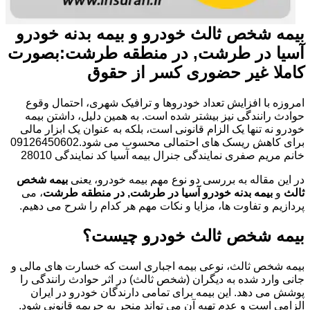
بیمه شخص ثالث خودرو و بیمه بدنه خودرو
آسیا در طرشت, در منطقه طرشت:بصورت
کاملا غیر حضوری کسر از حقوق
امروزه با افزایش تعداد خودروها و ترافیک شهری، احتمال وقوع
حوادث رانندگی نیز بیشتر شده است. به همین دلیل، داشتن بیمه
خودرو نه تنها یک الزام قانونی است، بلکه به عنوان یک ابزار مالی
برای کاهش ریسک های احتمالی محسوب می شود.09126450602
خانم مریم صفری نمایندگی جنرال بیمه آسیا کد نمایندگی 28010
در این مقاله به بررسی دو نوع مهم بیمه خودرو، یعنی
بیمه شخص
ثالث
و
بیمه بدنه خودرو آسیا در طرشت, در منطقه طرشت
، می
پردازیم و تفاوت ها، مزایا و نکات مهم هر کدام را شرح می دهیم.
بیمه شخص ثالث خودرو چیست؟
بیمه شخص ثالث، نوعی بیمه اجباری است که خسارت های مالی و
جانی وارد شده به دیگران (شخص ثالث) در اثر حوادث رانندگی را
پوشش می دهد. این بیمه برای تمامی دارندگان خودرو در ایران
الزامی است و عدم تهیه آن می تواند منجر به جریمه قانونی شود.