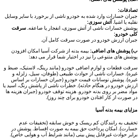
تصادفات:
جبران خسارات وارد شده به خودرو ناشی از برخورد با سایر وسایل
نقلیه یا اشیا.
آتش سوزی:
پوشش خسارات ناشی از آتش سوزی، انفجار یا صاعقه.
سرقت
کلی خودرو:
جبران ارزش خودرو در صورت سرقت کامل آن.
ب) پوشش های اضافی:
بیمه بدنه از شرکت آسیا امکان افزودن
پوشش های متنوعی را نیز در اختیار شما قرار می دهد:
سرقت قطعات و لوازم اضافی خودرو (مانند رینگ، لاستیک، ضبط و
غیره). خسارات ناشی از حوادث طبیعی (طوفان، سیل، زلزله و
غیره). پوشش نوسانات قیمت خودرو (جبران خسارات بر اساس
ارزش خودرو در هنگام حادثه). خطرات ناشی از پاشش رنگ، اسید یا
مواد مضر بر روی بدنه خودرو. هزینه توقف خودرو (جبران هزینه ها
در صورت از کار افتادن خودرو برای چند روز).
مزایای بیمه بدنه آسیا
تخفیف به رانندگان کم ریسک و خوش سابقه (تخفیفات عدم
خسارت). امکان پرداخت حق بیمه به صورت اقساط. پوشش در
برابر حوادث غیرقابل پیش بینی (مانند شرایط آب و هوایی خاص).