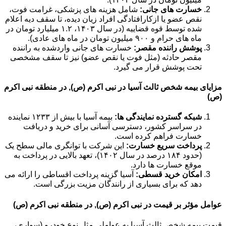
خسارت های جانی:
شامل هزینه های پزشکی، غرامت فوت،
نقص عضو یا ازکارافتادگی افراد زیان دیده، تا سقف دیه اعلام
شده توسط قوه قضاییه (در سال ۱۴۰۳، ۱.۲ میلیارد تومان در
ماه های حرام و ۹۰۰ میلیون تومان در ماه های عادی).
پوشش راننده مقصر:
خسارت های جانی واردشده به راننده
مقصر حادثه (مثل فوت یا نقص عضو) نیز تا سقف مشخصی
تحت پوشش قرار می گیرد.
مزایای بیمه شخص ثالث آسیا در نبی اکرم (ص), در منطقه نبی اکرم
(ص)
شبکه گسترده نمایندگی ها:
بیمه آسیا با بیش از ۱۲۳۳ نماینده
در سراسر کشور، دسترسی آسانی برای خرید و دریافت
خسارت فراهم کرده است.
پرداخت سریع خسارت:
این شرکت با توانگری مالی سطح یک
(حدود ۱۸۴ درصد در سال ۱۴۰۲)، تعهد بالایی در پرداخت به
موقع خسارت ها دارد.
امکان خرید قسطی:
آسیا گزینه پرداخت اقساطی را ارائه می
دهد که برای بسیاری از رانندگان مزیت بزرگی است.
عوامل مؤثر بر قیمت در نبی اکرم (ص), در منطقه نبی اکرم (ص)
قیمت بیمه شخص ثالث آسیا به عواملی مثل نوع خودرو (سواری،