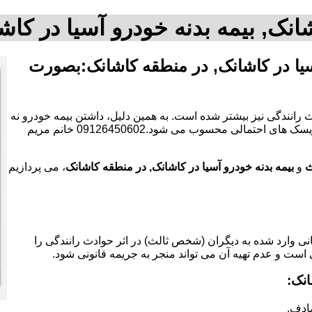
انک, بیمه بدنه خودرو آسیا در ک
سیا در کاشانک, در منطقه کاشانک:بصورت
 رانندگی نیز بیشتر شده است. به همین دلیل، داشتن بیمه خودرو نه
تنها یک الزام قانونی است، بلکه به عنوان یک ابزار مالی برای کاهش ریسک های احتمالی محسوب می شود.09126450602 خانم مریم
ث
و
بیمه بدنه خودرو آسیا در کاشانک, در منطقه کاشانک
، می پردازیم
 وارد شده به دیگران (شخص ثالث) در اثر حوادث رانندگی را
 است و عدم تهیه آن می تواند منجر به جریمه قانونی شود.
نک:
ادف.