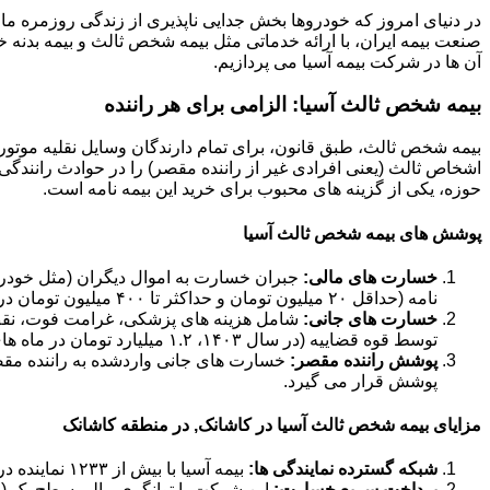
در دنیای امروز که خودروها بخش جدایی ناپذیری از زندگی روزمره ما 
صنعت بیمه ایران، با ارائه خدماتی مثل بیمه شخص ثالث و بیمه بدنه خود
آن ها در شرکت بیمه آسیا می پردازیم.
بیمه شخص ثالث آسیا: الزامی برای هر راننده
بیمه شخص ثالث، طبق قانون، برای تمام دارندگان وسایل نقلیه موتور
اشخاص ثالث (یعنی افرادی غیر از راننده مقصر) را در حوادث رانندگی 
حوزه، یکی از گزینه های محبوب برای خرید این بیمه نامه است.
پوشش های بیمه شخص ثالث آسیا
خسارت های مالی:
جبران خسارت به اموال دیگران (مثل خودرو،
نامه (حداقل ۲۰ میلیون تومان و حداکثر تا ۴۰۰ میلیون تومان در سال ۱۴۰۳).
خسارت های جانی:
شامل هزینه های پزشکی، غرامت فوت، نقص ع
توسط قوه قضاییه (در سال ۱۴۰۳، ۱.۲ میلیارد تومان در ماه های حرام و ۹۰۰ میلیون تومان در ماه های عادی).
پوشش راننده مقصر:
خسارت های جانی واردشده به راننده مق
پوشش قرار می گیرد.
مزایای بیمه شخص ثالث آسیا در کاشانک, در منطقه کاشانک
شبکه گسترده نمایندگی ها:
بیمه آسیا با بیش از ۱۲۳۳ نماینده در سراسر کشور، دسترسی آسانی برای خرید و دریافت خسارت فراهم کرده است.
پرداخت سریع خسارت:
این شرکت با توانگری مالی سطح یک (حدود ۱۸۴ درصد در سال ۱۴۰۲)، تعهد بالایی در پرداخت به موقع خ