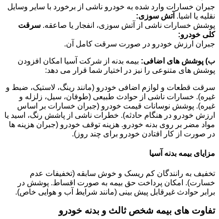
جبران خسارات وارد شده به خودرو ناشی از برخورد با سایر وسایل
نقلیه یا اشیا.
آتش سوزی:
پوشش خسارات ناشی از آتش سوزی، انفجار یا صاعقه.
سرقت
کلی خودرو:
جبران ارزش خودرو در صورت سرقت کامل آن.
ب) پوشش های اضافی:
بیمه بدنه از شرکت آسیا امکان افزودن
پوشش های متنوعی را نیز در اختیار شما قرار می دهد:
سرقت قطعات و لوازم اضافی خودرو (مانند رینگ، لاستیک، ضبط و
غیره). خسارات ناشی از حوادث طبیعی (طوفان، سیل، زلزله و
غیره). پوشش نوسانات قیمت خودرو (جبران خسارات بر اساس
ارزش خودرو در هنگام حادثه). خطرات ناشی از پاشش رنگ، اسید یا
مواد مضر بر روی بدنه خودرو. هزینه توقف خودرو (جبران هزینه ها
در صورت از کار افتادن خودرو برای چند روز).
مزایای بیمه بدنه آسیا
تخفیف به رانندگان کم ریسک و خوش سابقه (تخفیفات عدم
خسارت). امکان پرداخت حق بیمه به صورت اقساط. پوشش در
برابر حوادث غیرقابل پیش بینی (مانند شرایط آب و هوایی خاص).
تفاوت های بیمه شخص ثالث و بدنه خودرو