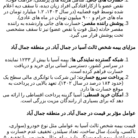
نقص عضو یا ازکارافتادگی افراد زیان دیده، تا سقف دیه اعلام
شده توسط قوه قضاییه (در سال ۱۴۰۳، ۱.۲ میلیارد تومان در
ماه های حرام و ۹۰۰ میلیون تومان در ماه های عادی).
پوشش راننده مقصر:
خسارت های جانی واردشده به راننده
مقصر حادثه (مثل فوت یا نقص عضو) نیز تا سقف مشخصی
تحت پوشش قرار می گیرد.
مزایای بیمه شخص ثالث آسیا در جمال آباد, در منطقه جمال آباد
شبکه گسترده نمایندگی ها:
بیمه آسیا با بیش از ۱۲۳۳ نماینده
در سراسر کشور، دسترسی آسانی برای خرید و دریافت
خسارت فراهم کرده است.
پرداخت سریع خسارت:
این شرکت با توانگری مالی سطح یک
(حدود ۱۸۴ درصد در سال ۱۴۰۲)، تعهد بالایی در پرداخت به
موقع خسارت ها دارد.
امکان خرید قسطی:
آسیا گزینه پرداخت اقساطی را ارائه می
دهد که برای بسیاری از رانندگان مزیت بزرگی است.
عوامل مؤثر بر قیمت در جمال آباد, در منطقه جمال آباد
قیمت بیمه شخص ثالث آسیا به عواملی مثل نوع خودرو (سواری،
تاکسی، وانت)، سال ساخت، تعداد سیلندر، تخفیف عدم خسارت و
مدت اعتبار بیمه نامه بستگی دارد. برای مثال، خودرویی با تخفیف ۵