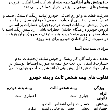
ب) پوشش های اضافی:
بیمه بدنه از شرکت آسیا امکان افزودن
پوشش های متنوعی را نیز در اختیار شما قرار می دهد:
سرقت قطعات و لوازم اضافی خودرو (مانند رینگ، لاستیک، ضبط و
غیره). خسارات ناشی از حوادث طبیعی (طوفان، سیل، زلزله و
غیره). پوشش نوسانات قیمت خودرو (جبران خسارات بر اساس
ارزش خودرو در هنگام حادثه). خطرات ناشی از پاشش رنگ، اسید یا
مواد مضر بر روی بدنه خودرو. هزینه توقف خودرو (جبران هزینه ها
در صورت از کار افتادن خودرو برای چند روز).
مزایای بیمه بدنه آسیا
تخفیف به رانندگان کم ریسک و خوش سابقه (تخفیفات عدم
خسارت). امکان پرداخت حق بیمه به صورت اقساط. پوشش در
برابر حوادث غیرقابل پیش بینی (مانند شرایط آب و هوایی خاص).
تفاوت های بیمه شخص ثالث و بدنه خودرو
ویژگی
بیمه شخص ثالث
بیمه بدنه خودرو
الزام
اجباری است
اختیاری است
قانونی
پوشش
خسارات جانی اشخاص ثالث و
خسارات
بخشی از خسارات جانی راننده
ندارد