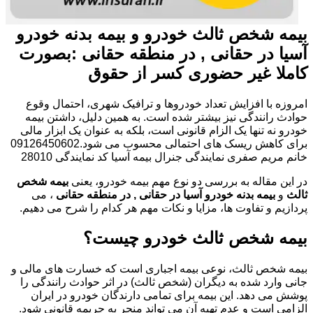
بیمه شخص ثالث خودرو و بیمه بدنه خودرو
آسیا در حقانی , در منطقه حقانی :بصورت
کاملا غیر حضوری کسر از حقوق
امروزه با افزایش تعداد خودروها و ترافیک شهری، احتمال وقوع
حوادث رانندگی نیز بیشتر شده است. به همین دلیل، داشتن بیمه
خودرو نه تنها یک الزام قانونی است، بلکه به عنوان یک ابزار مالی
برای کاهش ریسک های احتمالی محسوب می شود.09126450602
خانم مریم صفری نمایندگی جنرال بیمه آسیا کد نمایندگی 28010
در این مقاله به بررسی دو نوع مهم بیمه خودرو، یعنی
بیمه شخص
ثالث
و
بیمه بدنه خودرو آسیا در حقانی , در منطقه حقانی
، می
پردازیم و تفاوت ها، مزایا و نکات مهم هر کدام را شرح می دهیم.
بیمه شخص ثالث خودرو چیست؟
بیمه شخص ثالث، نوعی بیمه اجباری است که خسارت های مالی و
جانی وارد شده به دیگران (شخص ثالث) در اثر حوادث رانندگی را
پوشش می دهد. این بیمه برای تمامی دارندگان خودرو در ایران
الزامی است و عدم تهیه آن می تواند منجر به جریمه قانونی شود.