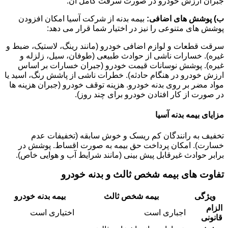
جبران ارزش خودرو در صورت سرقت کامل آن.
ب) پوشش های اضافی:
بیمه بدنه از شرکت آسیا امکان افزودن
پوشش های متنوعی را نیز در اختیار شما قرار می دهد:
سرقت قطعات و لوازم اضافی خودرو (مانند رینگ، لاستیک، ضبط و
غیره). خسارات ناشی از حوادث طبیعی (طوفان، سیل، زلزله و
غیره). پوشش نوسانات قیمت خودرو (جبران خسارات بر اساس
ارزش خودرو در هنگام حادثه). خطرات ناشی از پاشش رنگ، اسید یا
مواد مضر بر روی بدنه خودرو. هزینه توقف خودرو (جبران هزینه ها
در صورت از کار افتادن خودرو برای چند روز).
مزایای بیمه بدنه آسیا
تخفیف به رانندگان کم ریسک و خوش سابقه (تخفیفات عدم
خسارت). امکان پرداخت حق بیمه به صورت اقساط. پوشش در
برابر حوادث غیرقابل پیش بینی (مانند شرایط آب و هوایی خاص).
تفاوت های بیمه شخص ثالث و بدنه خودرو
ویژگی
بیمه شخص ثالث
بیمه بدنه خودرو
الزام
اجباری است
اختیاری است
قانونی