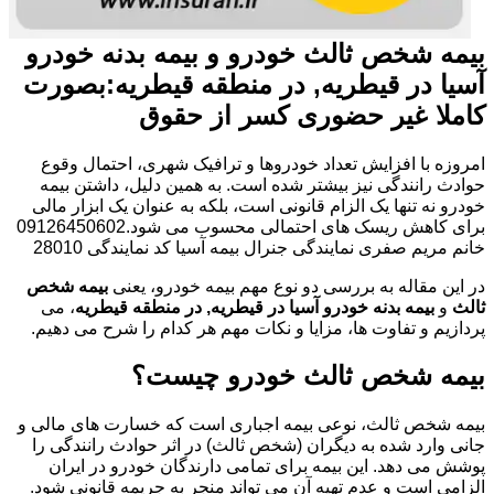
بیمه شخص ثالث خودرو و بیمه بدنه خودرو
آسیا در قیطریه, در منطقه قیطریه:بصورت
کاملا غیر حضوری کسر از حقوق
امروزه با افزایش تعداد خودروها و ترافیک شهری، احتمال وقوع
حوادث رانندگی نیز بیشتر شده است. به همین دلیل، داشتن بیمه
خودرو نه تنها یک الزام قانونی است، بلکه به عنوان یک ابزار مالی
برای کاهش ریسک های احتمالی محسوب می شود.09126450602
خانم مریم صفری نمایندگی جنرال بیمه آسیا کد نمایندگی 28010
در این مقاله به بررسی دو نوع مهم بیمه خودرو، یعنی
بیمه شخص
ثالث
و
بیمه بدنه خودرو آسیا در قیطریه, در منطقه قیطریه
، می
پردازیم و تفاوت ها، مزایا و نکات مهم هر کدام را شرح می دهیم.
بیمه شخص ثالث خودرو چیست؟
بیمه شخص ثالث، نوعی بیمه اجباری است که خسارت های مالی و
جانی وارد شده به دیگران (شخص ثالث) در اثر حوادث رانندگی را
پوشش می دهد. این بیمه برای تمامی دارندگان خودرو در ایران
الزامی است و عدم تهیه آن می تواند منجر به جریمه قانونی شود.