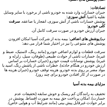
تصادفات:
جبران خسارات وارد شده به خودرو ناشی از برخورد با سایر وسایل
نقلیه یا اشیا.
آتش سوزی:
پوشش خسارات ناشی از آتش سوزی، انفجار یا صاعقه.
سرقت
کلی خودرو:
جبران ارزش خودرو در صورت سرقت کامل آن.
ب) پوشش های اضافی:
بیمه بدنه از شرکت آسیا امکان افزودن
پوشش های متنوعی را نیز در اختیار شما قرار می دهد:
سرقت قطعات و لوازم اضافی خودرو (مانند رینگ، لاستیک، ضبط و
غیره). خسارات ناشی از حوادث طبیعی (طوفان، سیل، زلزله و
غیره). پوشش نوسانات قیمت خودرو (جبران خسارات بر اساس
ارزش خودرو در هنگام حادثه). خطرات ناشی از پاشش رنگ، اسید یا
مواد مضر بر روی بدنه خودرو. هزینه توقف خودرو (جبران هزینه ها
در صورت از کار افتادن خودرو برای چند روز).
مزایای بیمه بدنه آسیا
تخفیف به رانندگان کم ریسک و خوش سابقه (تخفیفات عدم
خسارت). امکان پرداخت حق بیمه به صورت اقساط. پوشش در
برابر حوادث غیرقابل پیش بینی (مانند شرایط آب و هوایی خاص).