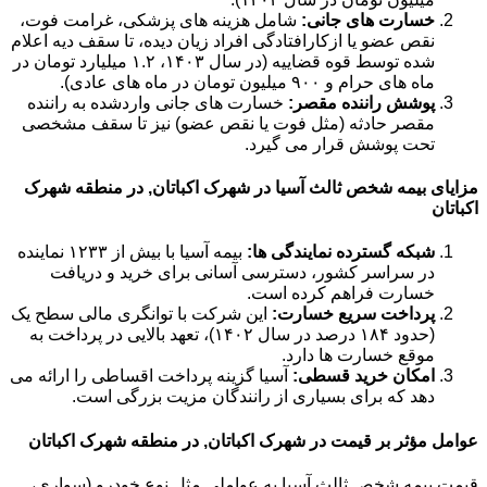
خسارت های جانی:
شامل هزینه های پزشکی، غرامت فوت،
نقص عضو یا ازکارافتادگی افراد زیان دیده، تا سقف دیه اعلام
شده توسط قوه قضاییه (در سال ۱۴۰۳، ۱.۲ میلیارد تومان در
ماه های حرام و ۹۰۰ میلیون تومان در ماه های عادی).
پوشش راننده مقصر:
خسارت های جانی واردشده به راننده
مقصر حادثه (مثل فوت یا نقص عضو) نیز تا سقف مشخصی
تحت پوشش قرار می گیرد.
مزایای بیمه شخص ثالث آسیا در شهرک اکباتان, در منطقه شهرک
اکباتان
شبکه گسترده نمایندگی ها:
بیمه آسیا با بیش از ۱۲۳۳ نماینده
در سراسر کشور، دسترسی آسانی برای خرید و دریافت
خسارت فراهم کرده است.
پرداخت سریع خسارت:
این شرکت با توانگری مالی سطح یک
(حدود ۱۸۴ درصد در سال ۱۴۰۲)، تعهد بالایی در پرداخت به
موقع خسارت ها دارد.
امکان خرید قسطی:
آسیا گزینه پرداخت اقساطی را ارائه می
دهد که برای بسیاری از رانندگان مزیت بزرگی است.
عوامل مؤثر بر قیمت در شهرک اکباتان, در منطقه شهرک اکباتان
قیمت بیمه شخص ثالث آسیا به عواملی مثل نوع خودرو (سواری،