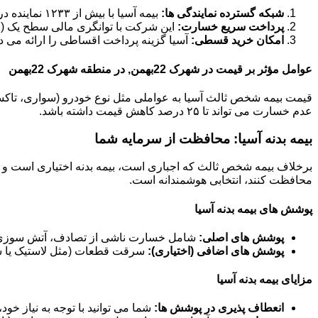
شبکه گسترده نمایندگی ها:
بیمه آسیا با بیش از ۱۲۳۳ نماینده در سراسر کشور، دسترسی آسانی برای خرید و دریافت خسارت فراهم کرده است.
پرداخت سریع خسارت:
این شرکت با توانگری مالی سطح یک (حدود ۱۸۴ درصد در سال ۱۴۰۲)، تعهد بالایی در پرداخت به موقع خ
امکان خرید قسطی:
آسیا گزینه پرداخت اقساطی را ارائه می د
عوامل مؤثر بر قیمت در شهرک 22بهمن, در منطقه شهرک 22بهمن
عدم خسارت می تواند تا ۲۵ درصد کاهش قیمت داشته باشد.
بیمه بدنه آسیا: محافظت از سرمایه شما
برخلاف بیمه شخص ثالث که اجباری است، بیمه بدنه اختیاری است و خ
محافظت کنند، انتخابی هوشمندانه است.
پوشش های بیمه بدنه آسیا
پوشش های اصلی:
شامل خسارت ناشی از تصادف، آتش سوزی، 
پوشش های اضافی (اختیاری):
سرقت قطعات (مثل لاستیک یا سی
مزایای بیمه بدنه آسیا
انعطاف پذیری در پوشش ها:
شما می توانید با توجه به نیاز خو