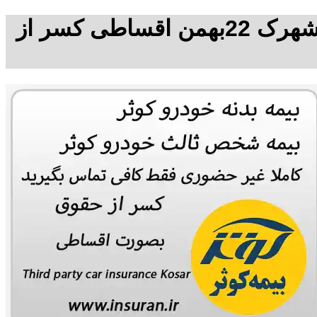
بیمه شخص ثالث آسیا در شهرک 22بهمن, بیمه بدنه خودرو آسیا در شهرک 22بهمن اقساطی کسر از