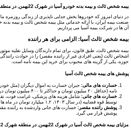
بیمه شخص ثالث و بیمه بدنه خودرو آسیا در شهرک 22بهمن, در منطقه شهرک 22بهمن: راهنمای جامع برای رانندگان
در دنیای امروز که خودروها بخش جدایی ناپذیری از زندگی روزمره ما 
صنعت بیمه ایران، با ارائه خدماتی مثل بیمه شخص ثالث و بیمه بدنه خود
آن ها در شرکت بیمه آسیا می پردازیم.
بیمه شخص ثالث آسیا: الزامی برای هر راننده
بیمه شخص ثالث، طبق قانون، برای تمام دارندگان وسایل نقلیه موتور
اشخاص ثالث (یعنی افرادی غیر از راننده مقصر) را در حوادث رانندگی 
حوزه، یکی از گزینه های محبوب برای خرید این بیمه نامه است.
پوشش های بیمه شخص ثالث آسیا
خسارت های مالی:
جبران خسارت به اموال دیگران (مثل خودرو،
نامه (حداقل ۲۰ میلیون تومان و حداکثر تا ۴۰۰ میلیون تومان در سال ۱۴۰۳).
خسارت های جانی:
شامل هزینه های پزشکی، غرامت فوت، نقص ع
توسط قوه قضاییه (در سال ۱۴۰۳، ۱.۲ میلیارد تومان در ماه های حرام و ۹۰۰ میلیون تومان در ماه های عادی).
پوشش راننده مقصر:
خسارت های جانی واردشده به راننده مق
پوشش قرار می گیرد.
مزایای بیمه شخص ثالث آسیا در شهرک 22بهمن, در منطقه شهرک 22بهمن